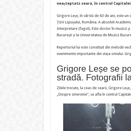
neașteptată seara, în centrul Capitalei
Grigore Leșe, în vârstă de 63 de ani, este u
Țării Lăpușului, România. A absolvit Academ
Interpretare (fagot). Este doctor în muzică și 
București și la Universitatea de Muzică Bucure
Repertoriul lui este constituit din melodii ve
evenimente importante din viața omului. Grig
Grigore Leșe se po
stradă. Fotografii 
Zilele trecute, la ceas de seară, Grigore Leșe,
„Despre smerenie”, se afla în centrul Capitalei,