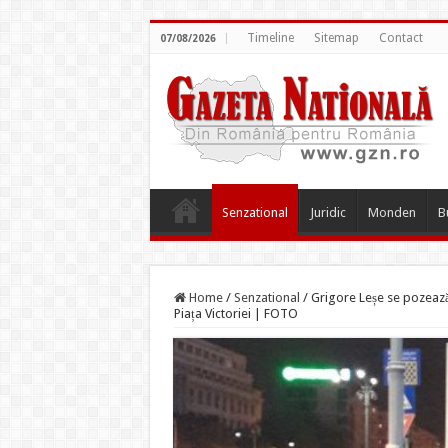
Timeline
Sitemap
Contact
07/08/2026
Senzational
Juridic
Monden
B
Home
/
Senzational
/
Grigore Leșe se pozează 
Piața Victoriei | FOTO