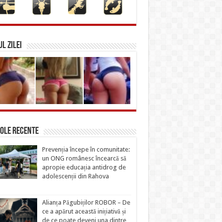
L ZILEI
ole recente
Prevenția începe în comunitate:
un ONG românesc încearcă să
apropie educația antidrog de
adolescenții din Rahova
Alianța Păgubiților ROBOR – De
ce a apărut această inițiativă și
de ce poate deveni una dintre