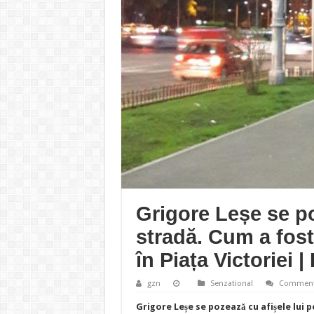
Grigore Leșe se po
stradă. Cum a fost
în Piața Victoriei 
gzn
Senzational
Comment
Grigore Leșe se pozează cu afișele lui 