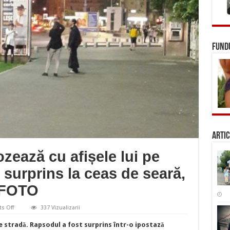
FUNDU
Artic
zează cu afișele lui pe
 surprins la ceas de seară,
| FOTO
on
s Off
337 Vizualizarii
Grigore
Leșe
pe stradă. Rapsodul a fost surprins într-o ipostază
se