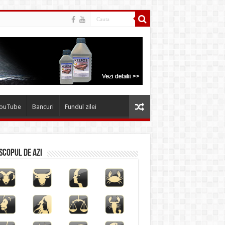
YouTube
Bancuri
Fundul zilei
copul de azi