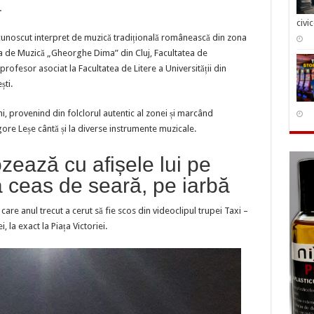
pozează
.
cu
civi
afișele
lui
n cunoscut interpret de muzică tradițională românească din zona
pe
stradă.
ia de Muzică „Gheorghe Dima” din Cluj, Facultatea de
Cum
profesor asociat la Facultatea de Litere a Universității din
a
fost
ști.
surprins
la
ceas
chi, provenind din folclorul autentic al zonei și marcând
de
seară,
ore Leșe cântă și la diverse instrumente muzicale.
în
Piața
Victoriei
zează cu afișele lui pe
|
FOTO
la ceas de seară, pe iarbă
 care anul trecut a cerut să fie scos din videoclipul trupei Taxi –
 la exact la Piața Victoriei.