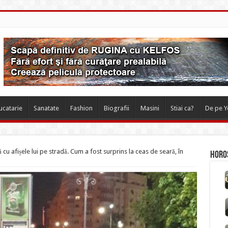
ucatarie
Sanatate
Fashion
Biografii
Masini
Stiai ca?
De pe 
cu afișele lui pe stradă. Cum a fost surprins la ceas de seară, în
Horos