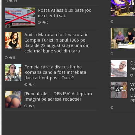
19
Posta Atlassib Isi bate joc
de clientii sai.
6
Andra Maruta a fost nascuta in
Campia Turizi in anul 1986 pe
data de 23 august si are una din
cela mai bune voci din tara
5
De
Femeia care a distrus limba
bi
Romana cand a fost intrebata
daca a tinut post. Oare?
Vr
4
G
[Fundul zilei – DENISA] Asteptam
DE
imagini pe adresa redactiei
P
4