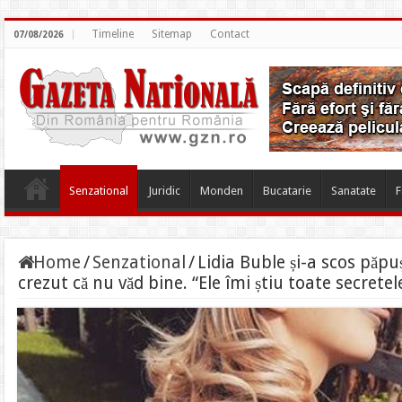
Timeline
Sitemap
Contact
07/08/2026
Senzational
Juridic
Monden
Bucatarie
Sanatate
F
Home
/
Senzational
/
Lidia Buble și-a scos păpuș
crezut că nu văd bine. “Ele îmi știu toate secretel