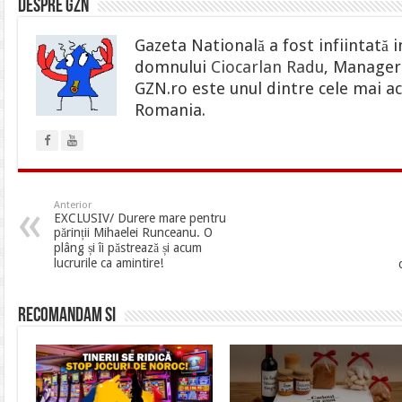
Despre gzn
Gazeta Natională a fost infiintată i
domnului
Ciocarlan Radu
, Manager 
GZN.ro este unul dintre cele mai ac
Romania.
Anterior
EXCLUSIV/ Durere mare pentru
părinții Mihaelei Runceanu. O
plâng și îi păstrează și acum
lucrurile ca amintire!
Recomandam si