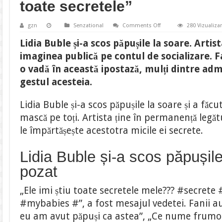
toate secretele”
on
gzn
Senzational
Comments Off
280 Vizualizar
Lidia
Buble
Lidia Buble și-a scos păpușile la soare. Artist
și-
a
imaginea publică pe contul de socializare. Fa
scos
păpușile
o vadă în această ipostază, mulți dintre ad
la
soare.
gestul acesteia.
Fanii
au
crezut
Lidia Buble și-a scos păpușile la soare și a făcut
că
nu
mască pe toți. Artista ține în permanență legătu
văd
bine.
le împărtășește acestotra micile ei secrete.
“Ele
îmi
știu
toate
Lidia Buble și-a scos păpușile
secretele”
pozat
„Ele imi știu toate secretele mele??? #secrete
#mybabies #”, a fost mesajul vedetei. Fanii au
eu am avut păpuși ca astea”, „Ce nume frumoa