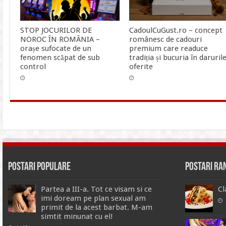
STOP JOCURILOR DE
CadoulCuGust.ro – concept
NOROC ÎN ROMÂNIA –
românesc de cadouri
orașe sufocate de un
premium care readuce
fenomen scăpat de sub
tradiția și bucuria în daruril
control
oferite
Postari Populare
Postari R
Partea a III-a. Tot ce visam si ce
Cl
imi doream pe plan sexual am
primit de la acest barbat. M-am
simtit minunat cu el!