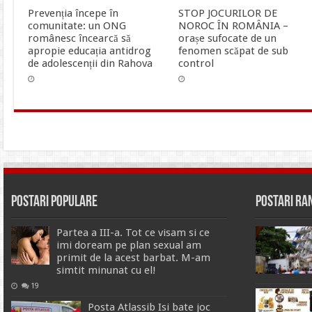
Prevenția începe în
STOP JOCURILOR DE
comunitate: un ONG
NOROC ÎN ROMÂNIA –
românesc încearcă să
orașe sufocate de un
apropie educația antidrog
fenomen scăpat de sub
de adolescenții din Rahova
control
Postari Populare
Postari R
Partea a III-a. Tot ce visam si ce
imi doream pe plan sexual am
primit de la acest barbat. M-am
simtit minunat cu el!
19
Posta Atlassib Isi bate joc