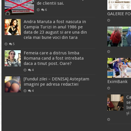
de clientii sai.
6
GALERIE F
Andra Maruta a fost nascuta in
Campia Turizi in anul 1986 pe
data de 23 august si are una din
cela mai bune voci din tara
5
Femeia care a distrus limba
Romana cand a fost intrebata
daca a tinut post. Oare?
4
[Fundul zilei – DENISA] Asteptam
EximBank
imagini pe adresa redactiei
4
Ca
se
în
și