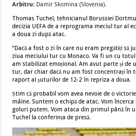
Arbitru:
Damir Skomina (Slovenia).
Thomas Tuchel, tehnicianul Borussiei Dortmund
decizia UEFA de a reprograma meciul tur al e
a doua zi după atac.
”Dacă a fost o zi în care nu eram pregătiți să 
ziua meciului tur cu Monaco. Va fi un cu totul
am stabilizat emoțional. Am avut parte și de un
tur, dar chiar dacă nu am fost concentrați în 
raport al șuturilor de 12-2 în repriza a doua.
Știm că probabil vom avea nevoie de o victorie 
mâine. Suntem o echipă de atac. Vom încerca
goluri putem. Vom ataca din primul până în u
Tuchel la conferința de presă.