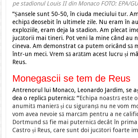
pe stadionul Louis II din Monaco FOTO: EPA
”Șansele sunt 50-50, în ciuda meciului tur. Am
echipă deosebit în ultimele zile. Nu eram în 
exploziile, eram deja la stadion. Am plecat ime
jucătorii mai tineri. Pot veni la mine când au 
cineva. Am demonstrat ca putem oricând să m
într-un meci. Vrem să arătăm acest lucru și m
Reus.
Monegascii se tem de Reus
Antrenorul lui Monaco, Leonardo Jardim, se 
dea o replică puternică:
”
Echipa noastră este ob
anumită manieră și cu siguranță nu ne vom mo
vom avea nevoie să marcăm pentru a ne califi
Dortmund să fie mai puternică decât în prima
Castro și Reus, care sunt doi jucători foarte i