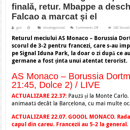
finală, retur. Mbappe a desch
Falcao a marcat și el
on
gzn
Uncategorized
Comments Off
282 Vizuali
LIVETEXT.
AS
Returul meciului AS Monaco – Borussia Dor
Monaco
–
scorul de
3-2
pentru francezi, care s-au im
Borussia
Dortmund
pe Signal Iduna Park, la doar o zi după ce a
2-
0.
germane a fost ținta unui atentat terorist.
Liga
Campionilor,
sferturi
de
AS Monaco – Borussia Dortm
finală,
retur.
21:45, Dolce 2) / LIVE
Mbappe
a
deschis
ACTUALIZARE 22.37:
Pauză și la Monte Carlo.
scorul!
Falcao
animaată decât la Barcelona, cu mai multe oca
a
marcat
și
el
ACTUALIZARE 22.07. GOOOL MONACO. Radam
capul din careu. Francezii au 5-2 la general.