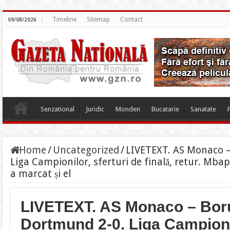
Timeline
Sitemap
Contact
09/08/2026
Senzational
Juridic
Monden
Bucatarie
Sanatate
Home
/
Uncategorized
/
LIVETEXT. AS Monaco –
Liga Campionilor, sferturi de finală, retur. Mbap
a marcat și el
LIVETEXT. AS Monaco – Bor
Dortmund 2-0. Liga Campionil