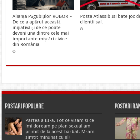
Alianța Păgubiților ROBOR –
Posta Atlassib Isi bate joc d
De ce a apărut această
clientii sai.
inițiativă și de ce poate
deveni una dintre cele mai
importante mișcări civice
din România
Postari Populare
Postari R
Partea a III-a. Tot ce visam si ce
imi doream pe plan sexual am
primit de la acest barbat. M-am
simtit minunat cu el!