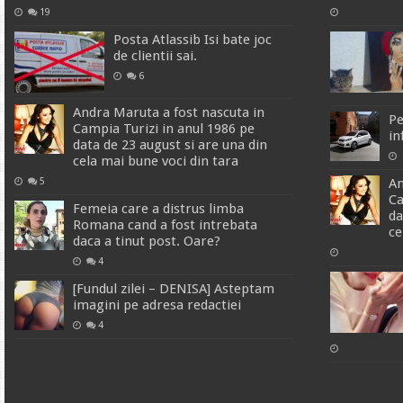
19
Posta Atlassib Isi bate joc
de clientii sai.
6
Andra Maruta a fost nascuta in
Pe
Campia Turizi in anul 1986 pe
in
data de 23 august si are una din
cela mai bune voci din tara
An
5
Ca
Femeia care a distrus limba
da
Romana cand a fost intrebata
ce
daca a tinut post. Oare?
4
[Fundul zilei – DENISA] Asteptam
imagini pe adresa redactiei
4