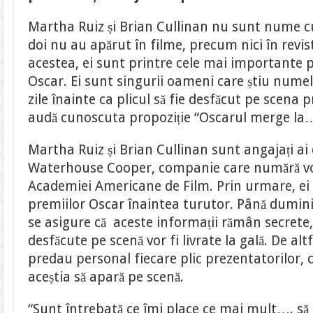
Martha Ruiz și Brian Cullinan nu sunt nume c
doi nu au apărut în filme, precum nici în revis
acestea, ei sunt printre cele mai importante 
Oscar. Ei sunt singurii oameni care știu numele
zile înainte ca plicul să fie desfăcut pe scena p
audă cunoscuta propoziție “Oscarul merge la
Martha Ruiz și Brian Cullinan sunt angajați ai
Waterhouse Cooper, companie care numără vo
Academiei Americane de Film. Prin urmare, ei ș
premiilor Oscar înaintea turutor. Până dumini
se asigure că aceste informații rămân secrete, i
desfăcute pe scenă vor fi livrate la gală. De altf
predau personal fiecare plic prezentatorilor, 
aceștia să apară pe scenă.
“Sunt întrebată ce îmi place ce mai mult…. s