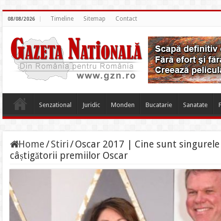
Timeline
Sitemap
Contact
08/08/2026
Senzational
Juridic
Monden
Bucatarie
Sanatate
Home
/
Stiri
/
Oscar 2017 | Cine sunt singurele
câștigătorii premiilor Oscar