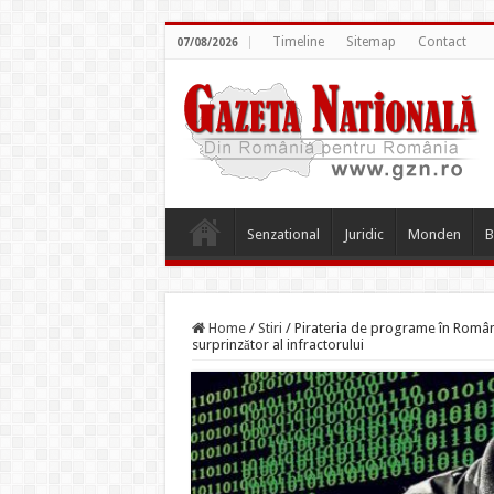
Timeline
Sitemap
Contact
07/08/2026
Senzational
Juridic
Monden
B
Home
/
Stiri
/
Pirateria de programe în România,
surprinzător al infractorului