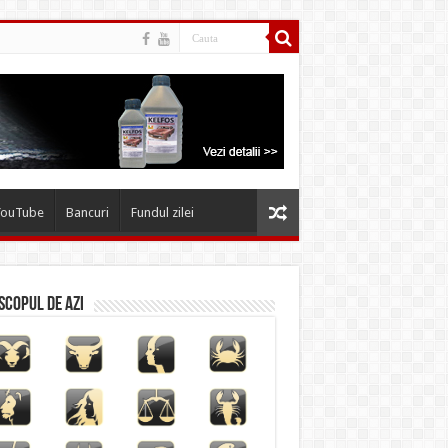
YouTube
Bancuri
Fundul zilei
copul de azi