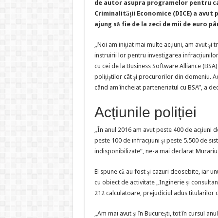
de autor asupra programelor pentru calc
de
la
Criminalității Economice (DICE) a avut p
tra
cu
ajung să fie de la zeci de mii de euro p
CD
ul,
la
„Noi am inițiat mai multe acțiuni, am avut și tr
fur
cu
instruirii lor pentru investigarea infracțiuni
cal
cu cei de la Business Software Alliance (BSA)
Pro
su
polițiștilor cât și procurorilor din domeniu. Ac
al
inf
când am încheiat parteneriatul cu BSA”, a de
Acțiunile poliției
„În anul 2016 am avut peste 400 de acțiuni de
peste 100 de infracțiuni și peste 5.500 de si
indisponibilizate”, ne-a mai declarat Murariu
El spune că au fost și cazuri deosebite, iar u
cu obiect de activitate „Inginerie și consulta
212 calculatoare, prejudiciul adus titularilor
„Am mai avut și în București, tot în cursul anu