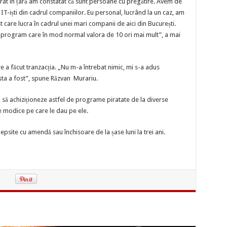
at în țară am constatat că sunt persoane cu pregătire. Avem de
r IT-iști din cadrul companiilor. Eu personal, lucrând la un caz, am
t care lucra în cadrul unei mari companii de aici din București.
 program care în mod normal valora de 10 ori mai mult”, a mai
re a făcut tranzacția. „Nu m-a întrebat nimic, mi s-a adus
asta a fost”, spune Răzvan Murariu.
ă să achiziționeze astfel de programe piratate de la diverse
modice pe care le dau pe ele.
edepsite cu amendă sau închisoare de la șase luni la trei ani.