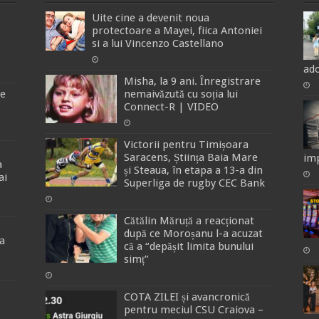
Uite cine a devenit noua
protectoare a Mayei, fiica Antoniei
si a lui Vincenzo Castellano
ado
Misha, la 9 ani. Înregistrare
de
nemaivăzută cu soția lui
Connect-R | VIDEO
Victorii pentru Timișoara
Saracens, Știința Baia Mare
imp
a
și Steaua, în etapa a 13-a din
ai
Superliga de rugby CEC Bank
Cătălin Măruță a reacționat
după ce Moroșanu l-a acuzat
a
că a “depășit limita bunului
simț”
COTA ZILEI și avancronică
pentru meciul CSU Craiova –