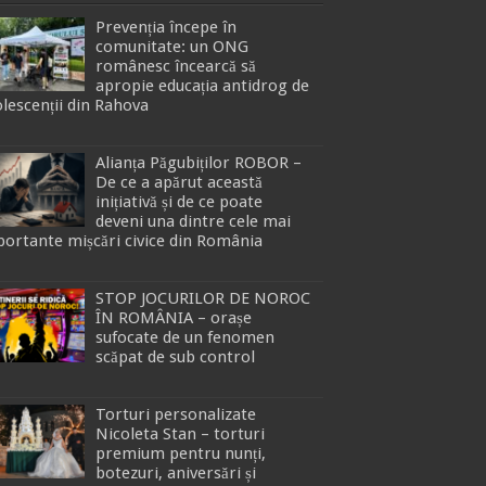
Prevenția începe în
comunitate: un ONG
românesc încearcă să
apropie educația antidrog de
lescenții din Rahova
Alianța Păgubiților ROBOR –
De ce a apărut această
inițiativă și de ce poate
deveni una dintre cele mai
ortante mișcări civice din România
STOP JOCURILOR DE NOROC
ÎN ROMÂNIA – orașe
sufocate de un fenomen
scăpat de sub control
Torturi personalizate
Nicoleta Stan – torturi
premium pentru nunți,
botezuri, aniversări și