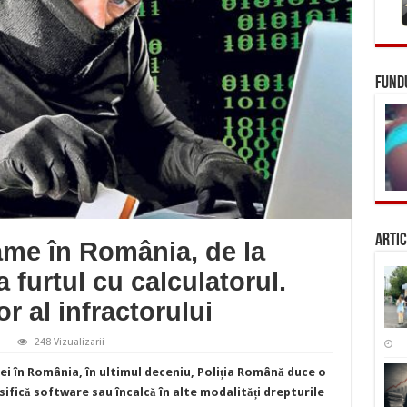
FUNDU
Artic
ame în România, de la
a furtul cu calculatorul.
or al infractorului
248 Vizualizarii
ateria
iei în România, în ultimul deceniu, Poliția Română duce o
ograme
sifică software sau încalcă în alte modalități drepturile
mânia,