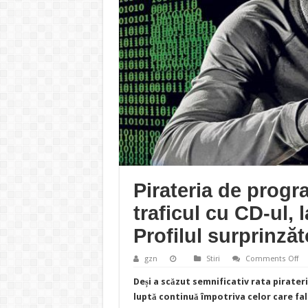
Pirateria de progr
traficul cu CD-ul, l
Profilul surprinzăt
on
gzn
Stiri
Comments Off
Pir
de
Deși a scăzut semnificativ rata pirater
pr
în
luptă continuă împotriva celor care fal
Ro