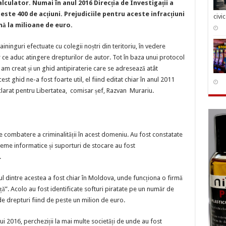
ulator. Numai în anul 2016 Direcția de Investigații a
este 400 de acțiuni. Prejudiciile pentru aceste infracțiuni
civi
ficul
ână la milioane de euro.
-
aininguri efectuate cu colegii noștri din teritoriu, în vedere
tul
lor ce aduc atingere drepturilor de autor. Tot în baza unui protocol
culatorul.
 am creat și un ghid antipiraterie care se adresează atât
filul
rprinzător
est ghid ne-a fost foarte util, el fiind editat chiar în anul 2011
ractorului
clarat pentru Libertatea, comisar șef, Razvan Murariu.
 combatere a criminalității în acest domeniu. Au fost constatate
steme informatice și suporturi de stocare au fost
.
nul dintre acestea a fost chiar în Moldova, unde funcționa o firmă
nță”. Acolo au fost identificate softuri piratate pe un număr de
 de drepturi fiind de peste un milion de euro.
lui 2016, percheziții la mai multe societăți de unde au fost