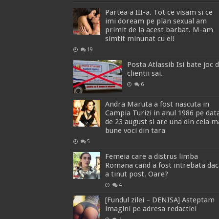
Partea a III-a. Tot ce visam si ce
imi doream pe plan sexual am
primit de la acest barbat. M-am
simtit minunat cu el!
19
Posta Atlassib Isi bate joc 
clientii sai.
6
Andra Maruta a fost nascuta in
Campia Turizi in anul 1986 pe dat
de 23 august si are una din cela m
bune voci din tara
5
Femeia care a distrus limba
Romana cand a fost intrebata dac
a tinut post. Oare?
4
[Fundul zilei – DENISA] Asteptam
imagini pe adresa redactiei