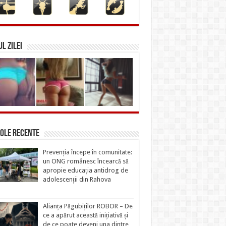
L ZILEI
ole recente
Prevenția începe în comunitate:
un ONG românesc încearcă să
apropie educația antidrog de
adolescenții din Rahova
Alianța Păgubiților ROBOR – De
ce a apărut această inițiativă și
de ce poate deveni una dintre