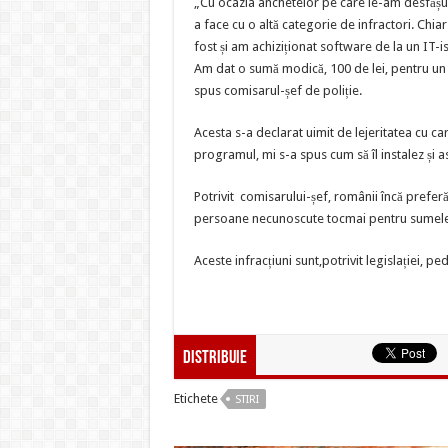
„Cu ocazia anchetelor pe care le-am desfășur
a face cu o altă categorie de infractori. Chia
fost și am achiziționat software de la un IT-is
Am dat o sumă modică, 100 de lei, pentru un
spus comisarul-șef de poliție.
Acesta s-a declarat uimit de lejeritatea cu ca
programul, mi s-a spus cum să îl instalez și 
Potrivit comisarului-șef, românii încă prefer
persoane necunoscute tocmai pentru sumele 
Aceste infracțiuni sunt,potrivit legislației, p
Distribuie
Etichete
STIRI