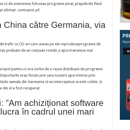
se că de asemenea foloseau programe pirat, prejudiciile fiind
ai afirmat comisarul șef.
in China către Germania, via
ea de trafic cu CD-uri care aveau pe ele reproduseprograme de
erau preluate de un cetățean român și apoi transmise mai
Europol pentru că era vorba de o rețea distribuție de programe
 Importurile erau făcute prin țara noastră apoi trimise prin
tățile vamale din Germania să nu intercepteze aceste colete. Și
e din el a fost recuperat.
ui: ”Am achiziționat software
 lucra în cadrul unei mari