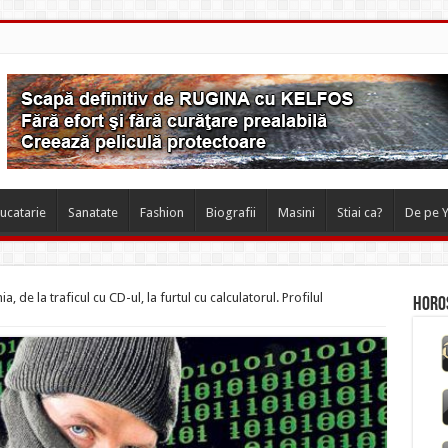
ucatarie
Sanatate
Fashion
Biografii
Masini
Stiai ca?
De pe 
 de la traficul cu CD-ul, la furtul cu calculatorul. Profilul
Horos