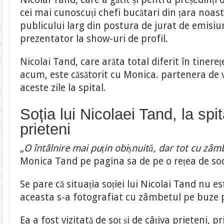
partenera
cei mai cunoscuți chefi bucătari din țara noas
de
viață
publicului larg din postura de jurat de emisiun
a
celebrului
prezentator la show-uri de profil.
chef
Nicolai Tand, care arăta total diferit în tinere
acum, este căsătorit cu Monica. partenera de vi
aceste zile la spital.
Soția lui Nicolaei Tand, la spit
prieteni
„O întâlnire mai puțin obișnuită, dar tot cu zâm
Monica Tand pe pagina sa de pe o rețea de soc
Se pare că situația soției lui Nicolai Tand nu es
aceasta s-a fotografiat cu zâmbetul pe buze p
Ea a fost vizitată de soț și de câțiva prieteni, p