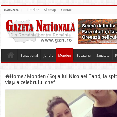
Timeline
Sitemap
Contact
06/08/2026
Senzational
Juridic
Monden
Bucatarie
Sanatate
F
Home
/
Monden
/
Soția lui Nicolaei Tand, la sp
viață a celebrului chef