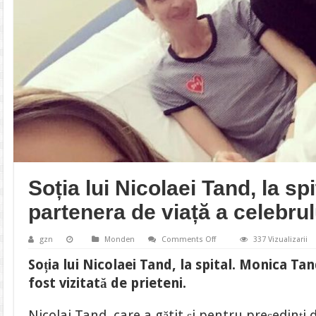
Soția lui Nicolaei Tand, la sp
partenera de viață a celebrul
on
gzn
Monden
Comments Off
337 Vizualizarii
Soția
lui
Soția lui Nicolaei Tand, la spital. Monica Tan
Nicolaei
Tand,
fost vizitată de prieteni.
la
spital.
Ce
Nicolai Tand, care a gătit și pentru președinți 
spune