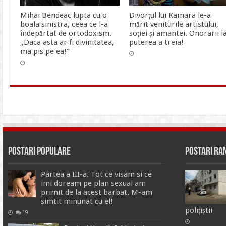
Mihai Bendeac lupta cu o
Divorțul lui Kamara le-a
boala sinistra, ceea ce l-a
mărit veniturile artistului,
îndepărtat de ortodoxism.
soției și amantei. Onorarii l
„Daca asta ar fi divinitatea,
puterea a treia!
ma pis pe ea!”
Postari Populare
Postari R
Partea a III-a. Tot ce visam si ce
imi doream pe plan sexual am
primit de la acest barbat. M-am
simtit minunat cu el!
polițiștii
19