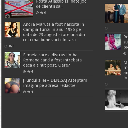
Posta Atlassib Isi bate joc
de clientii sai.
6
Andra Maruta a fost nascuta in
Campia Turizi in anul 1986 pe
data de 23 august si are una din
Ro
cela mai bune voci din tara
su
5
pi
Femeia care a distrus limba
Romana cand a fost intrebata
Mi
daca a tinut post. Oare?
mo
4
an
im
[Fundul zilei – DENISA] Asteptam
imagini pe adresa redactiei
4