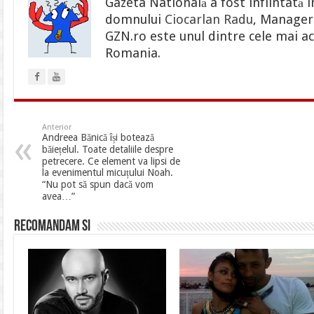
Gazeta Natională a fost infiintată i
domnului
Ciocarlan Radu
, Manager 
GZN.ro este unul dintre cele mai ac
Romania.
Anterior
Andreea Bănică își botează
băiețelul. Toate detaliile despre
petrecere. Ce element va lipsi de
la evenimentul micuțului Noah.
“Nu pot să spun dacă vom
avea…”
Recomandam si