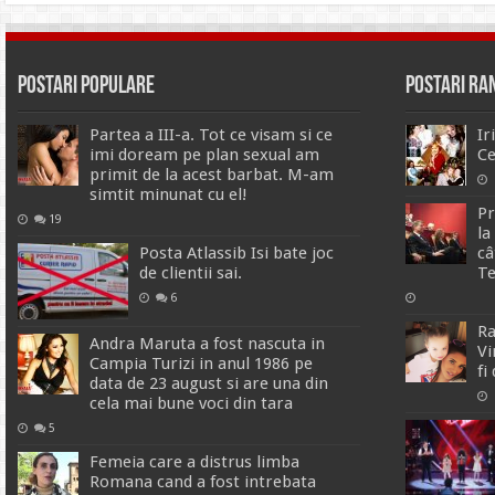
Postari Populare
Postari R
Partea a III-a. Tot ce visam si ce
Ir
imi doream pe plan sexual am
Ce
primit de la acest barbat. M-am
simtit minunat cu el!
Pr
19
la
Posta Atlassib Isi bate joc
câ
de clientii sai.
Te
6
Ra
Andra Maruta a fost nascuta in
Vi
Campia Turizi in anul 1986 pe
fi
data de 23 august si are una din
cela mai bune voci din tara
5
Femeia care a distrus limba
Romana cand a fost intrebata