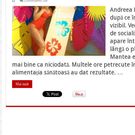
on
Comments Off
Andreea
Mantea
Andreea 
e
gata
după ce î
de
plajă.
vizibil. 
S-
a
de social
îmbrăcat
în
apare în
cel
mai
lângă o p
sexy
costum
Mantea e 
de
mai bine ca niciodată. Multele ore petrecute în
baie
și
alimentația sănătoasă au dat rezultate. …
a
făcut
totul
public
Mai mult