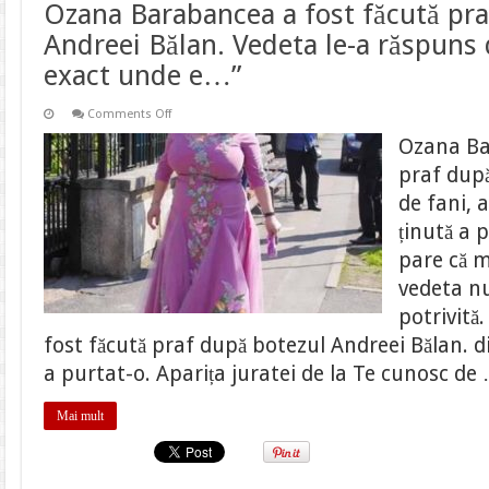
Ozana Barabancea a fost făcută pra
Andreei Bălan. Vedeta le-a răspuns 
exact unde e…”
on
Comments Off
Ozana
Barabancea
Ozana Ba
a
fost
praf după
făcută
praf
de fani, 
după
botezul
ținută a 
Andreei
Bălan.
pare că m
Vedeta
le-
vedeta nu
a
răspuns
potrivit
dur.
fost făcută praf după botezul Andreei Bălan. d
“Să
mă
a purtat-o. Aparița juratei de la Te cunosc de
pupi
exact
unde
e…”
Mai mult