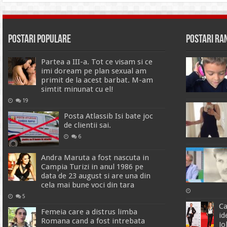
Postari Populare
Postari R
Partea a III-a. Tot ce visam si ce
imi doream pe plan sexual am
primit de la acest barbat. M-am
simtit minunat cu el!
19
Posta Atlassib Isi bate joc
de clientii sai.
6
Andra Maruta a fost nascuta in
Campia Turizi in anul 1986 pe
data de 23 august si are una din
cela mai bune voci din tara
5
Ca
Femeia care a distrus limba
id
Romana cand a fost intrebata
Jo