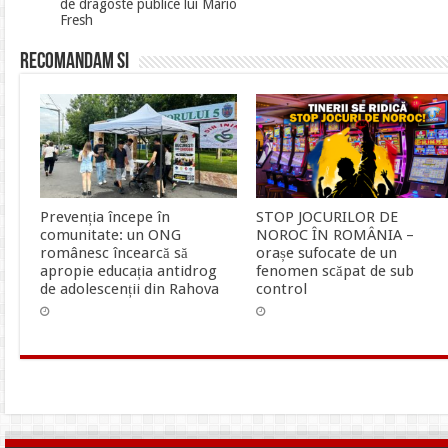
de dragoste publice lui Mario
Fresh
Recomandam si
Prevenția începe în
STOP JOCURILOR DE
comunitate: un ONG
NOROC ÎN ROMÂNIA –
românesc încearcă să
orașe sufocate de un
apropie educația antidrog
fenomen scăpat de sub
de adolescenții din Rahova
control