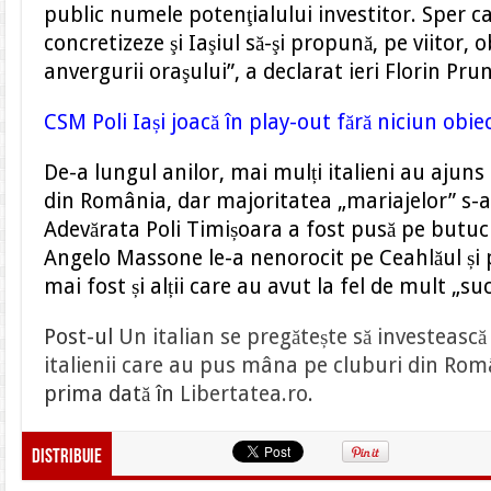
public numele potenţialului investitor. Sper ca
concretizeze şi Iaşiul să-şi propună, pe viitor,
anvergurii oraşului”, a declarat ieri
Florin Pru
CSM Poli Iași joacă în play-out fără niciun obie
De-a lungul anilor, mai mulți italieni au ajuns
din România, dar majoritatea „mariajelor” s-a
Adevărata Poli Timișoara a fost pusă pe butu
Angelo Massone le-a nenorocit pe Ceahlăul și 
mai fost și alții care au avut la fel de mult „su
Post-ul
Un italian se pregătește să investească 
italienii care au pus mâna pe cluburi din Româ
prima dată în
Libertatea.ro
.
Distribuie