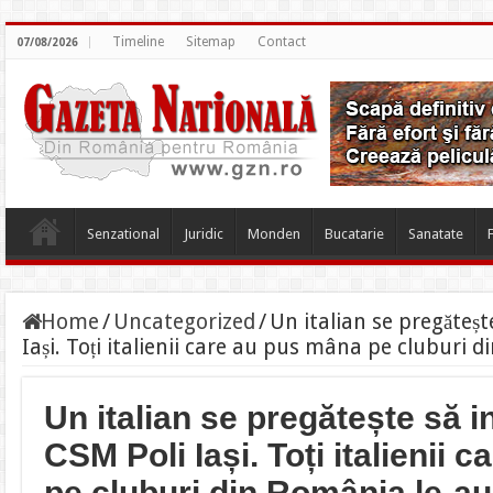
Timeline
Sitemap
Contact
07/08/2026
Senzational
Juridic
Monden
Bucatarie
Sanatate
Home
/
Uncategorized
/
Un italian se pregăteșt
Iași. Toți italienii care au pus mâna pe cluburi 
Un italian se pregătește să 
CSM Poli Iași. Toți italienii
pe cluburi din România le-au