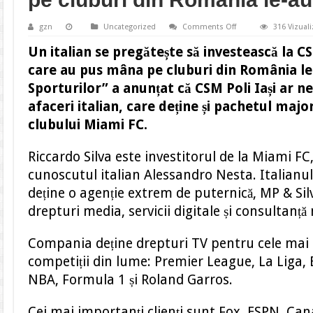
on
gzn
Uncategorized
Comments Off
316 Vizuali
Un
italian
Un italian se pregătește să investească la CSM 
se
pregătește
care au pus mâna pe cluburi din România le
să
investească
Sporturilor” a anunțat că CSM Poli Iași ar 
la
CSM
afaceri italian, care deține și pachetul major
Poli
Iași.
clubului Miami FC.
Toți
italienii
care
Riccardo Silva este investitorul de la Miami FC
au
pus
cunoscutul italian Alessandro Nesta. Italianul
mâna
pe
deține o agenție extrem de puternică, MP & Sil
cluburi
din
drepturi media, servicii digitale și consultanță
România
le-
au
distrus!
Compania deține drepturi TV pentru cele mai
competiții din lume: Premier League, La Liga, B
NBA, Formula 1 și Roland Garros.
Cei mai importanți clienți sunt Fox, ESPN, Cana