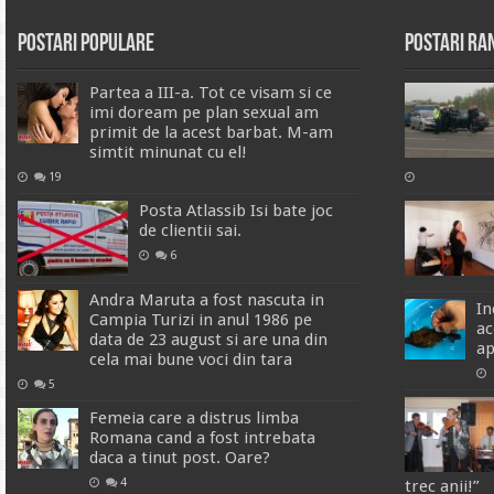
Postari Populare
Postari R
Partea a III-a. Tot ce visam si ce
imi doream pe plan sexual am
primit de la acest barbat. M-am
simtit minunat cu el!
19
Posta Atlassib Isi bate joc
de clientii sai.
6
Andra Maruta a fost nascuta in
In
Campia Turizi in anul 1986 pe
ac
data de 23 august si are una din
a
cela mai bune voci din tara
5
Femeia care a distrus limba
Romana cand a fost intrebata
daca a tinut post. Oare?
4
trec anii!”