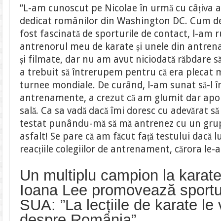
”L-am cunoscut pe Nicolae în urmă cu câțiva 
dedicat românilor din Washington DC. Cum de
fost fascinată de sporturile de contact, l-am r
antrenorul meu de karate și unele din antren
și filmate, dar nu am avut niciodată răbdare să
a trebuit să întrerupem pentru că era plecat m
turnee mondiale. De curând, l-am sunat să-l în
antrenamente, a crezut că am glumit dar apoi 
sală. Ca sa vadă dacă îmi doresc cu adevărat să
testat punându-mă să mă antrenez cu un grup
asfalt! Se pare că am făcut față testului dacă 
reacțiile colegiilor de antrenament, cărora le-
Un multiplu campion la karate 
Ioana Lee promovează sportu
SUA: ”La lecțiile de karate le 
despre România”