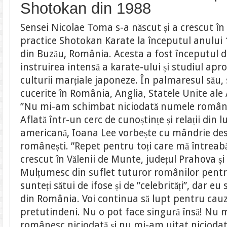
Shotokan din 1988
Sensei Nicolae Toma s-a născut și a crescut î
practice Shotokan Karate la începutul anului
din Buzău, România. Acesta a fost începutul 
instruirea intensă a karate-ului și studiul apro
culturii marțiale japoneze. În palmaresul său, 
cucerite în România, Anglia, Statele Unite ale
”Nu mi-am schimbat niciodată numele român
Aflată într-un cerc de cunoștințe și relații din
americană, Ioana Lee vorbește cu mândrie desp
românești. ”Repet pentru toți care mă întrea
crescut în Vălenii de Munte, județul Prahova și
Mulțumesc din suflet tuturor românilor pentru 
sunteți sătui de ifose și de ”celebrități”, dar e
din România. Voi continua să lupt pentru cau
pretutindeni. Nu o pot face singură însă! N
românesc niciodată și nu mi-am uitat nicioda