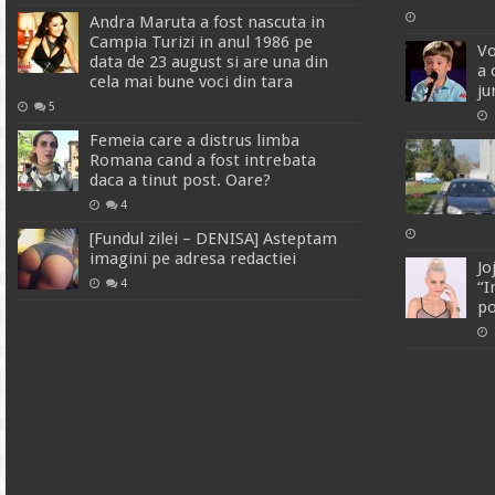
Andra Maruta a fost nascuta in
Campia Turizi in anul 1986 pe
Vo
data de 23 august si are una din
a 
cela mai bune voci din tara
ju
5
Femeia care a distrus limba
Romana cand a fost intrebata
daca a tinut post. Oare?
4
[Fundul zilei – DENISA] Asteptam
imagini pe adresa redactiei
Jo
4
“I
po