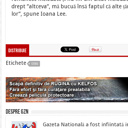
drept ”altceva”, mă bucuă însă faptul că alte ță
lor”, spune Ioana Lee.
Distribuie
Etichete
STIRI
Despre gzn
Gazeta Natională a fost infiintată i