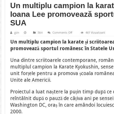
Un multiplu campion la karat
Ioana Lee promovează sport
SUA
on
gzn
Stiri
Comments Off
461 Vizualizarii
Un
multiplu
Un multiplu campion la karate și scriitoar
campion
la
promovează sportul românesc în Statele Uni
karate
și
scriitoarea
Una dintre scriitoarele contemporane, românca
Ioana
Lee
multiplul campion la Karate Kyokushin, sense
promovează
sportul
unit forțele pentru a promova școala româneas
românesc
în
Unite ale Americii.
SUA
Proiectul a luat naștere la puțin timp după c
reîntâlnit după o pauză de câțiva ani pe sense
Washington DC, oraș în care amândoi locuiesc 
2000.