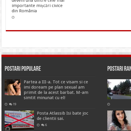
deveni una dintre cele mai
importante mișcări civice
din România
Postari Populare
Postari R
Partea a III-a. Tot ce visam si ce
imi doream pe plan sexual am
primit de la acest barbat. M-am
simtit minunat cu el!
19
Posta Atlassib Isi bate joc
de clientii sai.
6