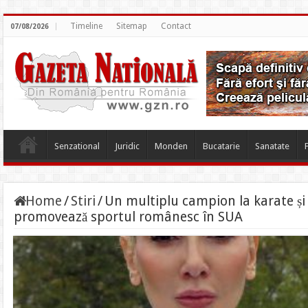
Timeline
Sitemap
Contact
07/08/2026
Senzational
Juridic
Monden
Bucatarie
Sanatate
Home
/
Stiri
/
Un multiplu campion la karate și 
promovează sportul românesc în SUA