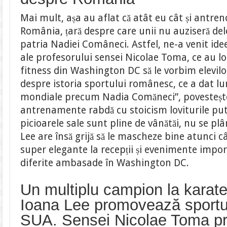
Mai mult, așa au aflat că atât eu cât și antre
România, țară despre care unii nu auziseră deloc
patria Nadiei Comâneci. Astfel, ne-a venit idee
ale profesorului sensei Nicolae Toma, ce au l
fitness din Washington DC să le vorbim elevilo
despre istoria sportului românesc, ce a dat lu
mondiale precum Nadia Comăneci”, povestește
antrenamente rabdă cu stoicism loviturile put
picioarele sale sunt pline de vânătăi, nu se pl
Lee are însă grijă să le mascheze bine atunci c
super elegante la recepții și evenimente impo
diferite ambasade în Washington DC.
Un multiplu campion la karate 
Ioana Lee promovează sportu
SUA. Sensei Nicolae Toma pr