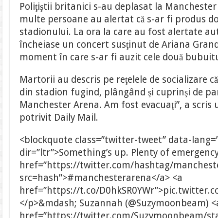
Poliţiştii britanici s-au deplasat la Mancheste
multe persoane au alertat că s-ar fi produs do
stadionului. La ora la care au fost alertate aut
încheiase un concert susţinut de Ariana Grande
moment în care s-ar fi auzit cele două bubuitu
Martorii au descris pe reţelele de socializare c
din stadion fugind, plângând şi cuprinşi de pa
Manchester Arena. Am fost evacuaţi”, a scris 
potrivit Daily Mail.
<blockquote class=”twitter-tweet” data-lang=
dir=”ltr”>Something’s up. Plenty of emergenc
href=”https://twitter.com/hashtag/manchest
src=hash”>#manchesterarena</a> <a
href=”https://t.co/D0hkSR0YWr”>pic.twitter
</p>&mdash; Suzannah (@Suzymoonbeam) <
href=”https://twitter.com/Suzymoonbeam/s