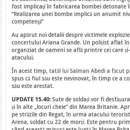
fost implicaţi în fabricarea bombei detonate
”Realizarea unei bombe implică un anumit nive
competenţă”
Au apărut noi detalii despre victimele exploziei
concertului Ariana Grande. Un polițist aflat în
organziat de oameni se află printre cei care ș
atacului.
În acest timp,
tatăl lui Salman Abedi a făcut p
spus că fiul său este nevinovat, în timp ce a co
său este arestat.
UPDATE 15.40:
Sute de soldați vor fi desfășur
și în alte „locuri cheie” din Marea Britanie. Ap
pe străzile din Regat, în urma atacului terori
Arena, soldat cu 22 de morți. Este pentru prim
când această măsură este luată în Marea Brita