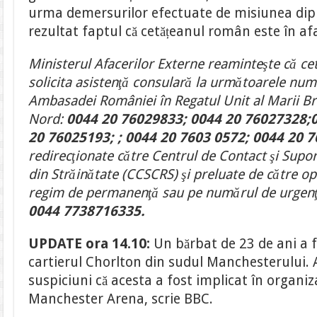
urma demersurilor efectuate de misiunea di
rezultat faptul că cetățeanul român este în afa
Ministerul Afacerilor Externe reaminteşte că cet
solicita asistenţă consulară la următoarele num
Ambasadei României în Regatul Unit al Marii Brit
Nord:
0044 20 76029833; 0044 20 76027328;
20 76025193; ; 0044 20 7603 0572; 0044 20 
redirecţionate către Centrul de Contact şi Supo
din Străinătate (CCSCRS) şi preluate de către op
regim de permanenţă sau pe numărul de urgenţă
0044 7738716335.
UPDATE ora 14.10:
Un bărbat de 23 de ani a f
cartierul Chorlton din sudul Manchesterului. 
suspiciuni că acesta a fost implicat în organiz
Manchester Arena, scrie BBC.