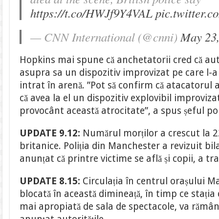
https://t.co/HWJf9Y4VAL
pic.twitter.
— CNN International (@cnni)
May 23,
Hopkins mai spune că anchetatorii cred că aut
asupra sa un dispozitiv improvizat pe care l-a
intrat în arenă. ”Pot să confirm că atacatorul
că avea la el un dispozitiv explovibil improviza
provocânt această atrocitate”, a spus șeful poli
UPDATE 9.12:
Numărul morților a crescut la 22
britanice. Poliția din Manchester a revizuit bil
anunțat că printre victime se află și copii, a t
UPDATE 8.15:
Circulația în centrul orașului M
blocată în această dimineață, în timp ce stația
mai apropiată de sala de spectacole, va rămâne