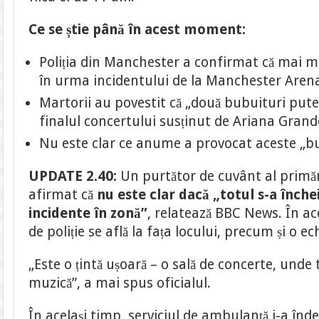
Ce se știe până în acest moment:
Poliția din Manchester a confirmat că mai 
în urma incidentului de la Manchester Aren
Martorii au povestit că „două bubuituri pute
finalul concertului susținut de Ariana Grand
Nu este clar ce anume a provocat aceste „b
UPDATE 2.40:
Un purtător de cuvânt al primă
afirmat că
nu este clar dacă „totul s-a înche
incidente în zonă”
, relatează BBC News. În ac
de poliție se află la fața locului, precum și o ec
„Este o țintă ușoară – o sală de concerte, unde 
muzică”, a mai spus oficialul.
În același timp, serviciul de ambulanță i-a î