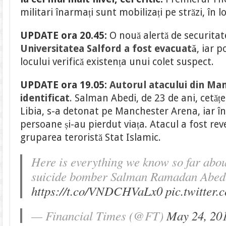
militari înarmați sunt mobilizați pe străzi, în 
UPDATE ora 20.45:
O nouă alertă de securita
Universitatea Salford a fost evacuată
, iar po
locului verifică existența unui colet suspect.
UPDATE ora 19.05:
Autorul atacului din Man
identificat
. Salman Abedi, de 23 de ani, cetățe
Libia, s-a detonat pe Manchester Arena, iar î
persoane și-au pierdut viața. Atacul a fost re
gruparea teroristă Stat Islamic.
Here is everything we know so far abo
suicide bomber Salman Ramadan Abed
https://t.co/VNDCHVaLx0
pic.twitte
— Financial Times (@FT)
May 24, 20