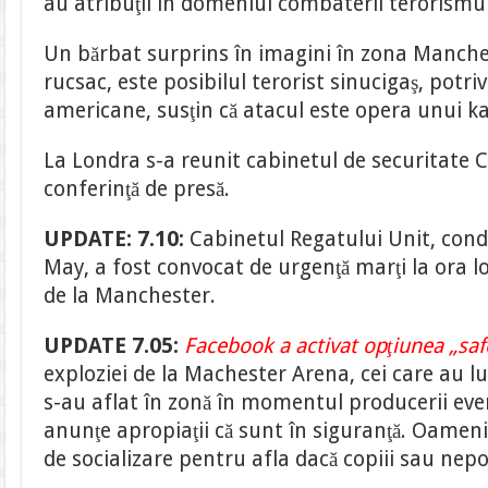
au atribuţii în domeniul combaterii terorismul
Un bărbat surprins în imagini în zona Manche
rucsac, este posibilul terorist sinucigaş, potri
americane, susţin că atacul este opera unui k
La Londra s-a reunit cabinetul de securitate 
conferinţă de presă.
UPDATE: 7.10:
Cabinetul Regatului Unit, con
May, a fost convocat de urgenţă marţi la ora l
de la Manchester.
UPDATE 7.05:
Facebook a activat opţiunea „saf
exploziei de la Machester Arena, cei care au l
s-au aflat în zonă în momentul producerii eve
anunţe apropiaţii că sunt în siguranţă. Oameni 
de socializare pentru afla dacă copiii sau nepoţ