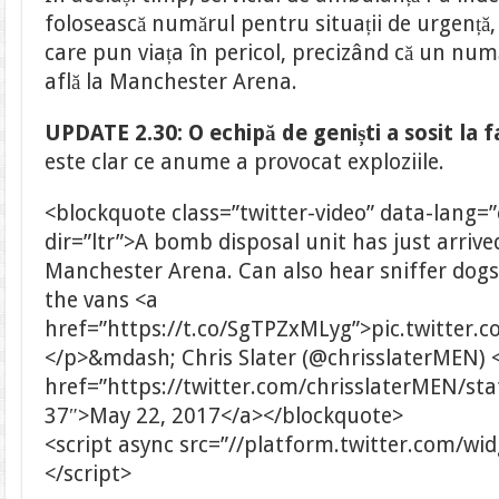
folosească numărul pentru situații de urgență
care pun viața în pericol, precizând că un nu
află la Manchester Arena.
UPDATE 2.30:
O echipă de geniști a sosit la f
este clar ce anume a provocat exploziile.
<blockquote class=”twitter-video” data-lang=
dir=”ltr”>A bomb disposal unit has just arrive
Manchester Arena. Can also hear sniffer dogs
the vans <a
href=”https://t.co/SgTPZxMLyg”>pic.twitter
</p>&mdash; Chris Slater (@chrisslaterMEN) 
href=”https://twitter.com/chrisslaterMEN/s
37″>May 22, 2017</a></blockquote>
<script async src=”//platform.twitter.com/wid
</script>