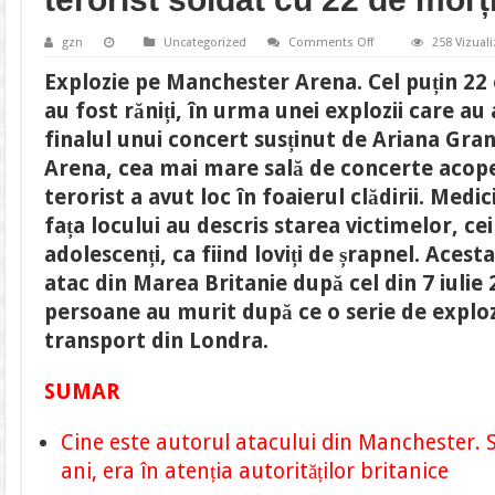
on
gzn
Uncategorized
Comments Off
258 Vizuali
UPDATE
|
Explozie pe Manchester Arena. Cel puțin 22
Atentat
pe
au fost răniți, în urma unei explozii care au 
Manchester
Arena.
finalul unui concert susținut de Ariana Gr
Opt
persoane
Arena, cea mai mare sală de concerte acope
au
fost
terorist a avut loc în foaierul clădirii. Medic
arestate
în
fața locului au descris starea victimelor, cei 
urma
atacului
adolescenți, ca fiind loviți de șrapnel. Aces
terorist
soldat
atac din Marea Britanie după cel din 7 iulie
cu
22
persoane au murit după ce o serie de explozi
de
morți
transport din Londra.
SUMAR
Cine este autorul atacului din Manchester. 
ani, era în atenția autorităților britanice