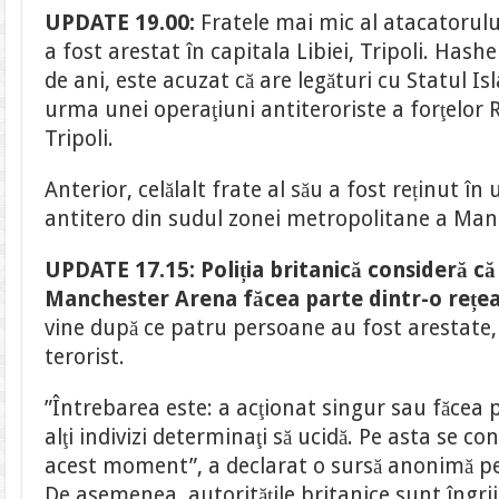
UPDATE 19.00:
Fratele mai mic al atacatorul
a fost arestat în capitala Libiei, Tripoli. Hash
de ani, este acuzat că are legături cu Statul Isl
urma unei operaţiuni antiteroriste a forţelor R
Tripoli.
Anterior, celălalt frate al său a fost reținut î
antitero din sudul zonei metropolitane a Man
UPDATE 17.15:
Poliția britanică consideră că
Manchester Arena făcea parte dintr-o rețea
vine după ce patru persoane au fost arestate,
terorist.
”Întrebarea este: a acţionat singur sau făcea 
alţi indivizi determinaţi să ucidă. Pe asta se co
acest moment”, a declarat o sursă anonimă pen
De asemenea, autorităţile britanice sunt îngrijo