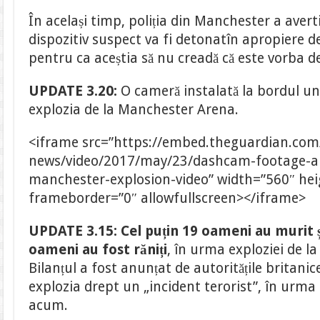
În același timp, poliția din Manchester a aver
dispozitiv suspect va fi detonatîn apropiere 
pentru ca aceștia să nu creadă că este vorba de
UPDATE 3.20:
O cameră instalată la bordul un
explozia de la Manchester Arena.
<iframe src=”https://embed.theguardian.co
news/video/2017/may/23/dashcam-footage-a
manchester-explosion-video” width=”560″ he
frameborder=”0″ allowfullscreen></iframe>
UPDATE 3.15:
Cel puțin 19 oameni au murit ș
oameni
au fost răniți
, în urma exploziei de 
Bilanțul a fost anunțat de autoritățile britani
explozia drept un „incident terorist”, în urma
acum.