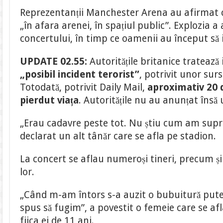
Reprezentanții Manchester Arena au afirmat că
„în afara arenei, în spațiul public”. Explozia a 
concertului, în timp ce oamenii au început să 
UPDATE 02.55:
Autoritățile britanice tratează
„posibil incident terorist”
, potrivit unor sur
Totodată, potrivit Daily Mail,
aproximativ 20 d
pierdut viața
. Autoritățile nu au anunțat însă u
„Erau cadavre peste tot. Nu știu cum am suprav
declarat un alt tânăr care se afla pe stadion.
La concert se aflau numeroși tineri, precum și p
lor.
„Când m-am întors s-a auzit o bubuitură pute
spus să fugim”, a povestit o femeie care se af
fiica ei de 11 ani.