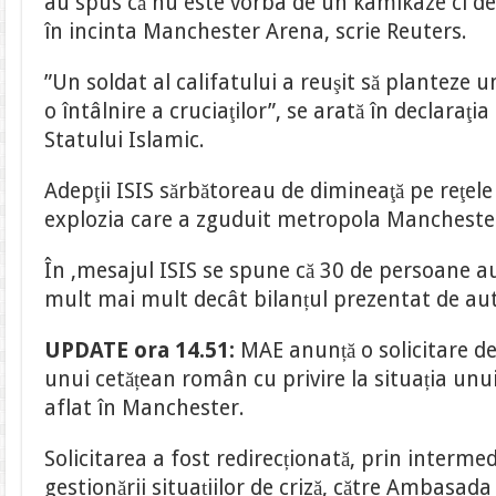
au spus că nu este vorba de un kamikaze ci de
în incinta Manchester Arena, scrie Reuters.
”Un soldat al califatului a reuşit să planteze un
o întâlnire a cruciaţilor”, se arată în declaraţia
Statului Islamic.
Adepţii ISIS sărbătoreau de dimineaţă pe reţele
explozia care a zguduit metropola Mancheste
În ,mesajul ISIS se spune că 30 de persoane au 
mult mai mult decât bilanțul prezentat de auto
UPDATE ora 14.51:
MAE anunță o solicitare de
unui cetățean român cu privire la situația un
aflat în Manchester.
Solicitarea a fost redirecționată, prin interme
gestionării situațiilor de criză, către Ambasad