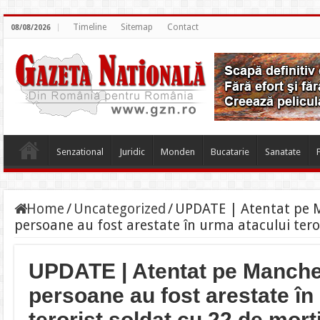
Timeline
Sitemap
Contact
08/08/2026
Senzational
Juridic
Monden
Bucatarie
Sanatate
Home
/
Uncategorized
/
UPDATE | Atentat pe 
persoane au fost arestate în urma atacului teror
UPDATE | Atentat pe Manche
persoane au fost arestate în
terorist soldat cu 22 de morț