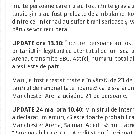
multe persoane care nu au fost rănite grav au
târziu și nu au fost preluate de ambulanțe. R
dintre cei internați au suferit răni serioase și
până se vor recupera
UPDATE ora 13.30:
Încă trei persoane au fost 
britanică în legătură cu atentatul de luni sea
Arena, transmite BBC. Astfel, numărul total al
arest este de patru.
Marți, a fost arestat fratele în vârstă de 23 de
tânărul de naționalitate libaneză care s-a arunc
Manchester Arena ucigând 21 de persoane.
UPDATE 24 mai ora 10.40:
Ministrul de Inter
a declarat, miercuri, că este foarte probabil c
Manchester Arena, Salman Abedi, să nu fi acți
”Pare posibil ca el (n.r. Abedi) să nu fi acționa