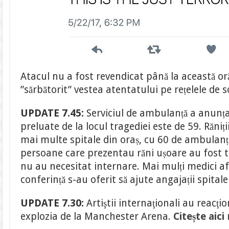
Atacul nu a fost revendicat până la această oră,
”sărbătorit” vestea atentatului pe rețelele de s
UPDATE 7.45:
Serviciul de ambulanță a anunța
preluate de la locul tragediei este de 59. Răniți
mai multe spitale din oraș, cu 60 de ambulanț
persoane care prezentau răni ușoare au fost tr
nu au necesitat internare. Mai mulți medici afl
conferință s-au oferit să ajute angajații spitale
UPDATE 7.30:
Artiştii internaţionali au reacţ
explozia de la Manchester Arena.
Citește aici