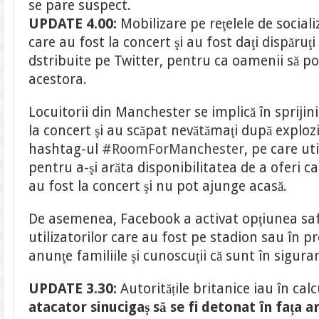
se pare suspect.
UPDATE 4.00:
Mobilizare pe reţelele de sociali
care au fost la concert şi au fost daţi dispăruţ
dstribuite pe Twitter, pentru ca oamenii să po
acestora.
Locuitorii din Manchester se implică în sprijin
la concert şi au scăpat nevătămaţi după explozi
hashtag-ul
#RoomForManchester
, pe care uti
pentru a-şi arăta disponibilitatea de a oferi c
au fost la concert şi nu pot ajunge acasă.
De asemenea, Facebook a activat opţiunea saf
utilizatorilor care au fost pe stadion sau în pr
anunţe familiile şi cunoscuţii că sunt în siguran
UPDATE 3.30:
Autoritățile britanice iau în cal
atacator sinucigaș să se fi detonat în fața a