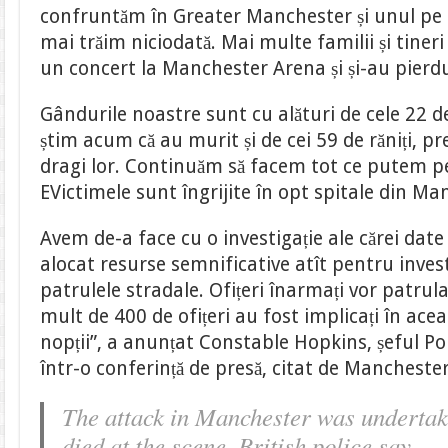
confruntăm în Greater Manchester și unul pe c
mai trăim niciodată. Mai multe familii și tiner
un concert la Manchester Arena și și-au pierdu
Gândurile noastre sunt cu alături de cele 22 d
știm acum că au murit și de cei 59 de răniți, pr
dragi lor. Continuăm să facem tot ce putem pen
EVictimele sunt îngrijite în opt spitale din Ma
Avem de-a face cu o investigație ale cărei dat
alocat resurse semnificative atît pentru investi
patrulele stradale. Ofițeri înarmați vor patrula
mult de 400 de ofițeri au fost implicați în ace
nopții”, a anunțat Constable Hopkins, șeful Po
într-o conferință de presă, citat de Manchest
The attack in Manchester was underta
died at the scene, British police say