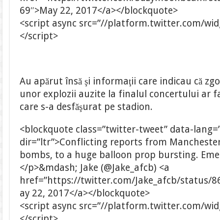
69″>May 22, 2017</a></blockquote>
<script async src=”//platform.twitter.com/wid
</script>
Au apărut însă şi informaţii care indicau că 
unor explozii auzite la finalul concertului ar 
care s-a desfăşurat pe stadion.
<blockquote class=”twitter-tweet” data-lang=
dir=”ltr”>Conflicting reports from Mancheste
bombs, to a huge balloon prop bursting. Emer
</p>&mdash; Jake (@Jake_afcb) <a
href=”https://twitter.com/Jake_afcb/statu
ay 22, 2017</a></blockquote>
<script async src=”//platform.twitter.com/wid
</script>