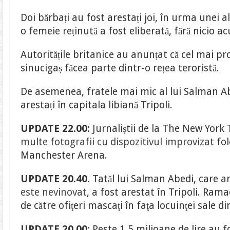
Doi bărbați au fost arestați joi, în urma unei a
o femeie reținută a fost eliberată, fără nicio ac
Autoritățile britanice au anunțat că cel mai p
sinucigaș făcea parte dintr-o rețea teroristă.
De asemenea, fratele mai mic al lui Salman Abe
arestați în capitala libiană Tripoli.
UPDATE 22.00:
Jurnaliștii de la The New York
multe fotografii cu dispozitivul improvizat
fol
Manchester Arena.
UPDATE 20.40.
Tatăl lui Salman Abedi, care a
este nevinovat
, a fost arestat în Tripoli. Ram
de către ofiţeri mascaţi în faţa locuinţei sale 
UPDATE 20.00:
Peste 1,5 milioane de lire au fo