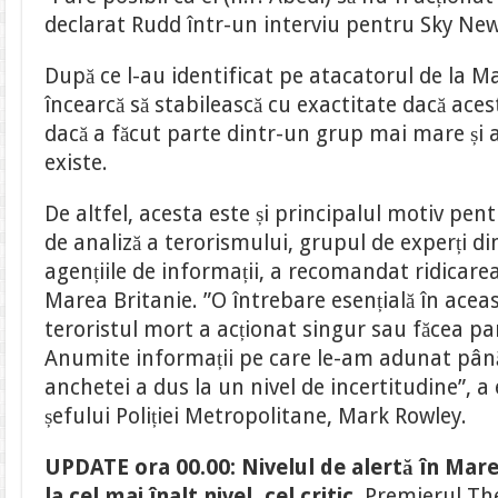
declarat Rudd într-un interviu pentru Sky New
După ce l-au identificat pe atacatorul de la 
încearcă să stabilească cu exactitate dacă aces
dacă a făcut parte dintr-un grup mai mare și
existe.
De altfel, acesta este și principalul motiv pe
de analiză a terorismului, grupul de experți din
agențiile de informații, a recomandat ridicarea 
Marea Britanie. ”O întrebare esențială în acea
teroristul mort a acționat singur sau făcea pa
Anumite informații pe care le-am adunat pân
anchetei a dus la un nivel de incertitudine”, a
șefului Poliției Metropolitane, Mark Rowley.
UPDATE ora 00.00: Nivelul de alertă în Marea
la cel mai înalt nivel, cel critic.
Premierul Th