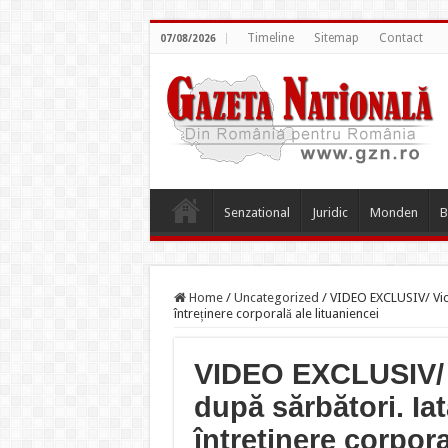
Timeline
Sitemap
Contact
07/08/2026
Senzational
Juridic
Monden
B
Home
/
Uncategorized
/
VIDEO EXCLUSIV/ Vica 
întreținere corporală ale lituaniencei
VIDEO EXCLUSIV/ V
după sărbători. Iat
întreținere corpora