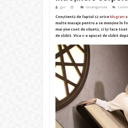
gzn
Uncategorized
Comme
Conștientă de faptul că orice
kilogram
s
multe masaje pentru a se menține în for
mai ține cont de siluetă, ci își face to
de slăbit. Vica s-a apucat de slăbit după