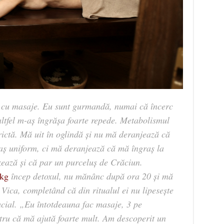
i cu masaje. Eu sunt gurmandă, numai că încerc
altfel m-aș îngrășa foarte repede. Metabolismul
rictă. Mă uit în oglindă și nu mă deranjează că
aș uniform, ci mă deranjează că mă îngraș la
zează și că par un purceluș de Crăciun.
kg
încep detoxul, nu mănânc după ora 20 și mă
 Vica, completând că din ritualul ei nu lipesește
acial. „Eu întotdeauna fac masaje, 3 pe
tru că mă ajută foarte mult. Am descoperit un