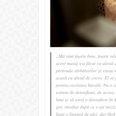
„Mă simt foarte bine, foarte rel
acest masaj s-a făcut cu uleiul
perioada sărbătorilor și vreau s
acasă cu uleiul de cocos. El se p
pentru cavitatea bucală. Nu o s
extrem de detoxifiant, de aceea, d
bine și să aveți o detoxifiere în
gol, imediat după ce v-ați trezit
luați o lingură de ulei, dar fără