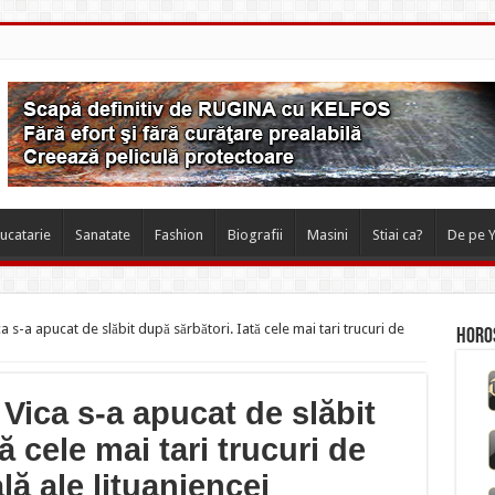
ucatarie
Sanatate
Fashion
Biografii
Masini
Stiai ca?
De pe 
s-a apucat de slăbit după sărbători. Iată cele mai tari trucuri de
Horos
ica s-a apucat de slăbit
ă cele mai tari trucuri de
lă ale lituaniencei