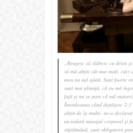
„Reușesc să slăbesc cu detox ș
să mă abțin cât mai mult, căci 
meu nu mă ajută. Sunt foarte st
sunt mai plinuță, că eu mă îngr
față și mi se pare că mă maturi
Întotdeauna când depășesc 2-3
abțin de la multe, ne-a declarat
niciodată masajul corporal și f
săptămână, sunt obligatorii pen