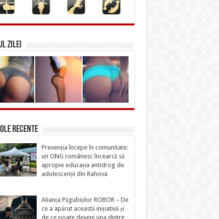
L ZILEI
ole recente
Prevenția începe în comunitate:
un ONG românesc încearcă să
apropie educația antidrog de
adolescenții din Rahova
Alianța Păgubiților ROBOR – De
ce a apărut această inițiativă și
de ce poate deveni una dintre