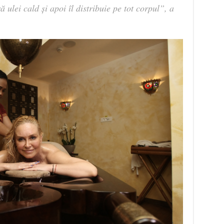
 ulei cald și apoi îl distribuie pe tot corpul”, a