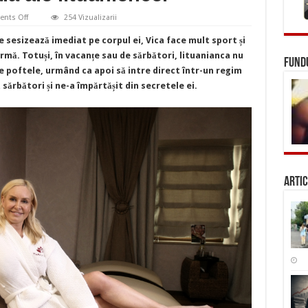
on
nts Off
254 Vizualizarii
VIDEO
EXCLUSIV/
e sesizează imediat pe corpul ei, Vica face mult sport și
Vica
s-
mă. Totuși, în vacanțe sau de sărbători, lituanianca nu
FUNDU
a
ate poftele, urmând ca apoi să intre direct într-un regim
apucat
de
 sărbători și ne-a împărtășit din secretele ei.
slăbit
după
sărbători.
Iată
cele
mai
tari
trucuri
de
întreținere
corporală
Artic
ale
lituaniencei