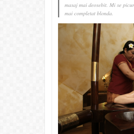
masaj mai deosebit. Mi se picură
mai completat blonda.