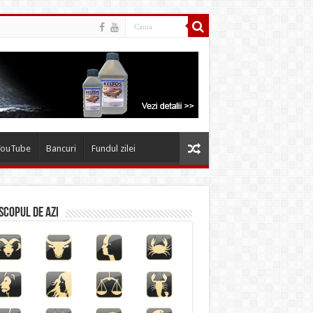
YouTube
Bancuri
Fundul zilei
copul de azi