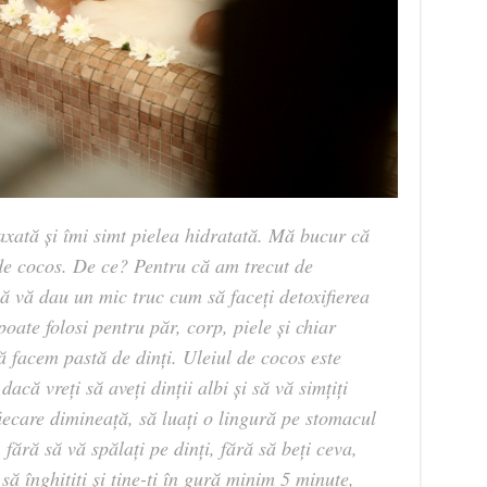
axată și îmi simt pielea hidratată. Mă bucur că
 de cocos. De ce? Pentru că am trecut de
ă vă dau un mic truc cum să faceți detoxifierea
oate folosi pentru păr, corp, piele și chiar
ă facem pastă de dinți. Uleiul de cocos este
acă vreți să aveți dinții albi și să vă simțiți
 fiecare dimineață, să luați o lingură pe stomacul
, fără să vă spălați pe dinți, fără să beți ceva,
 să înghițiți și ține-ți în gură minim 5 minute,