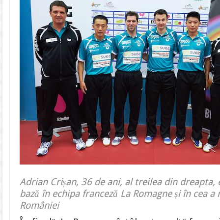
Adrian Crișan, 36 de ani, al treilea din dreapta,
bază în echipa franceză La Romagne și în cea a n
României