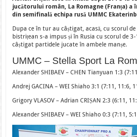
în
jucătorului român, La Romagne (Franța) a 
finala
Cupei
din semifinală echipa rusă UMMC Ekaterin
ETTU
la
tenis
Dupa ce în tur au câștigat, acasă, cu scorul de
de
masă
bistrițean s-a impus și în Rusia cu scorul de 3-1
câștigat partidele jucate în ambele manșe.
UMMC – Stella Sport La Rom
Alexander SHIBAEV – CHEN Tianyuan 1:3 (7:11, 
Andrej GACINA – WEI Shiaho 3:1 (7:11, 11:6, 11
Grigory VLASOV – Adrian CRIȘAN 2:3 (6:11, 11:5
Alexander SHIBAEV – WEI Shiaho 0:3 (7:11, 5:1