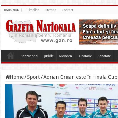
Timeline
Sitemap
Contact
08/08/2026
Senzational
Juridic
Monden
Bucatarie
Sanatate
Home
/
Sport
/
Adrian Crișan este în finala Cu