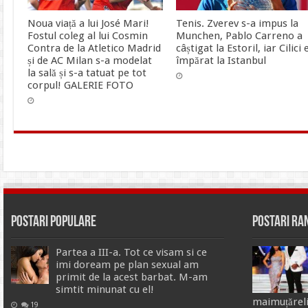
Noua viață a lui José Mari!
Tenis. Zverev s-a impus la
Fostul coleg al lui Cosmin
Munchen, Pablo Carreno a
Contra de la Atletico Madrid
câștigat la Estoril, iar Cilici 
și de AC Milan s-a modelat
împărat la Istanbul
la sală și s-a tatuat pe tot
corpul! GALERIE FOTO
Postari Populare
Postari R
Partea a III-a. Tot ce visam si ce
imi doream pe plan sexual am
primit de la acest barbat. M-am
simtit minunat cu el!
maimuțăreli
19