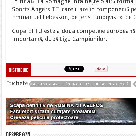
În finală, La Romagne întâlnește o altă formați
Sports Angers TT, care îi are în componență p
Emmanuel Lebesson, pe Jens Lundqvist și pe 
Cupa ETTU este a doua competiție europeană 
importanță, după Liga Campionilor.
Distribuie
Etichete
ADRIAN CRIȘAN ESTE ÎN FINALA CUPEI ETTU LA TENIS DE MASĂ
Despre gzn