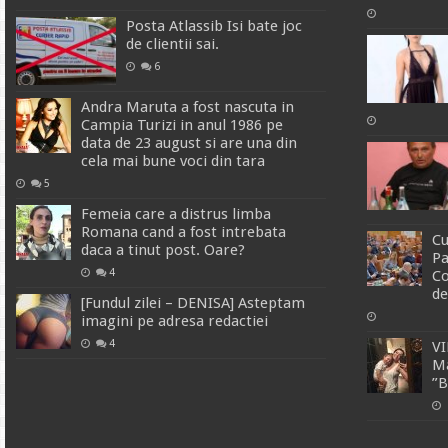
Posta Atlassib Isi bate joc
de clientii sai.
6
Andra Maruta a fost nascuta in
Campia Turizi in anul 1986 pe
data de 23 august si are una din
cela mai bune voci din tara
5
Femeia care a distrus limba
Romana cand a fost intrebata
Cu
daca a tinut post. Oare?
Pa
4
Co
de
[Fundul zilei – DENISA] Asteptam
imagini pe adresa redactiei
4
VI
Ma
”B