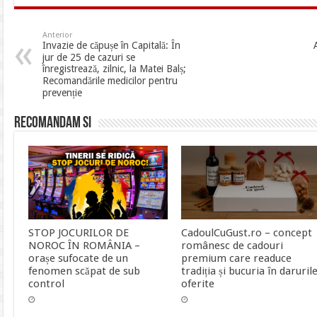
Anterior
Invazie de căpușe în Capitală: În
jur de 25 de cazuri se
înregistrează, zilnic, la Matei Balș;
Recomandările medicilor pentru
prevenție
Recomandam si
STOP JOCURILOR DE
CadoulCuGust.ro – concept
NOROC ÎN ROMÂNIA –
românesc de cadouri
orașe sufocate de un
premium care readuce
fenomen scăpat de sub
tradiția și bucuria în daruril
control
oferite