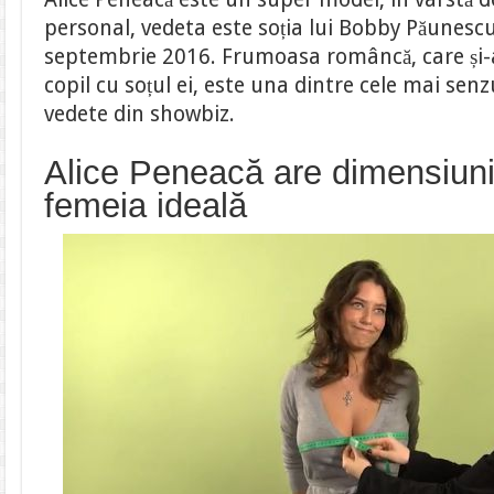
pică
personal, vedeta este soția lui Bobby Păunescu,
și
arată
septembrie 2016. Frumoasa româncă, care și-a 
demențial
|
copil cu soțul ei, este una dintre cele mai senz
VIDEO
vedete din showbiz.
Alice Peneacă are dimensiuni
femeia ideală