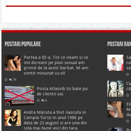
Postari Populare
Postari R
Partea a III-a. Tot ce visam si ce
Sa
imi doream pe plan sexual am
ca
primit de la acest barbat. M-am
sa
simtit minunat cu el!
19
Cu
Posta Atlassib Isi bate joc
câ
de clientii sai.
6
EX
Ma
Andra Maruta a fost nascuta in
du
Campia Turizi in anul 1986 pe
data de 23 august si are una din
cela mai bune voci din tara
Bu