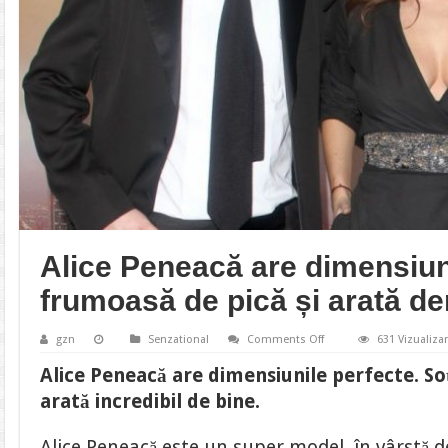
Alice Peneacă are dimensiuni
frumoasă de pică și arată de
on
gzn
Senzational
Comments Off
631 Vizualizar
Alice
Peneacă
Alice Peneacă are dimensiunile perfecte. So
are
dimensiunile
arată incredibil de bine.
perfecte.
E
frumoasă
Alice Peneacă este un super model, în vârstă d
de