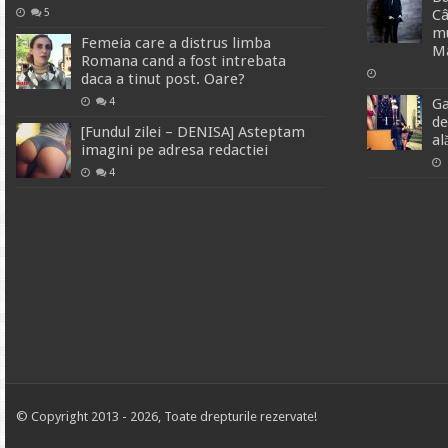
Câ
5
mu
Femeia care a distrus limba
M
Romana cand a fost intrebata
daca a tinut post. Oare?
Ga
4
de
[Fundul zilei – DENISA] Asteptam
al
imagini pe adresa redactiei
4
© Copyright 2013 - 2026, Toate drepturile rezervate!