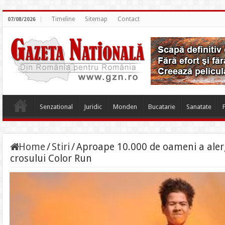
Timeline
Sitemap
Contact
07/08/2026
Senzational
Juridic
Monden
Bucatarie
Sanatate
Home
/
Stiri
/
Aproape 10.000 de oameni a alerga
crosului Color Run