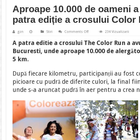
Aproape 10.000 de oameni a 
patra ediție a crosului Color
on
gzn
Stiri
Comments Off
234 Vizualizarii
Aproape
10.000
A patra editie a crosului The Color Run a avu
de
oameni
Bucuresti, unde aproape 10.000 de alergăto
a
alergat
5 km.
la
a
patra
După fiecare kilometru, participanții au fost c
ediție
a
picioare cu pudră de diferite culori, la final fii
crosului
Color
unde s-a aruncat pudră în aer pentru a crea no
Run