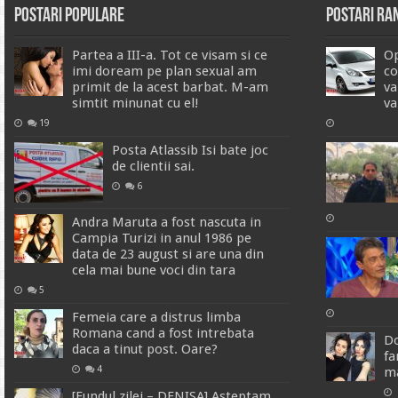
Postari Populare
Postari R
Partea a III-a. Tot ce visam si ce
Op
imi doream pe plan sexual am
co
primit de la acest barbat. M-am
va
simtit minunat cu el!
va
19
Posta Atlassib Isi bate joc
de clientii sai.
6
Andra Maruta a fost nascuta in
Campia Turizi in anul 1986 pe
data de 23 august si are una din
cela mai bune voci din tara
5
Femeia care a distrus limba
Romana cand a fost intrebata
Do
daca a tinut post. Oare?
fa
4
ma
[Fundul zilei – DENISA] Asteptam