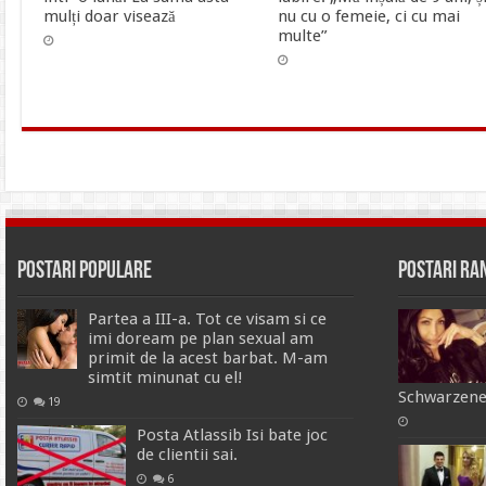
mulți doar visează
nu cu o femeie, ci cu mai
multe”
Postari Populare
Postari R
Partea a III-a. Tot ce visam si ce
imi doream pe plan sexual am
primit de la acest barbat. M-am
simtit minunat cu el!
Schwarzeneg
19
Posta Atlassib Isi bate joc
de clientii sai.
6