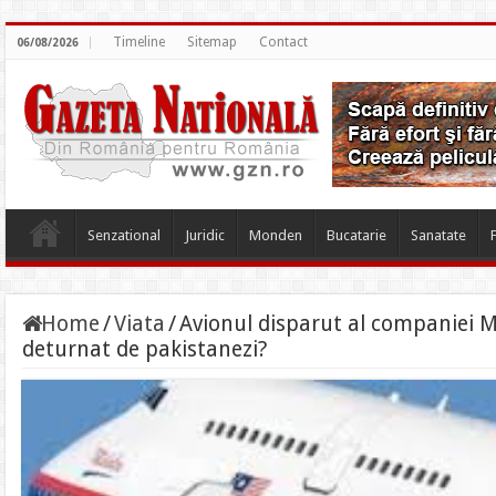
Timeline
Sitemap
Contact
06/08/2026
Senzational
Juridic
Monden
Bucatarie
Sanatate
Home
/
Viata
/
Avionul disparut al companiei Ma
deturnat de pakistanezi?