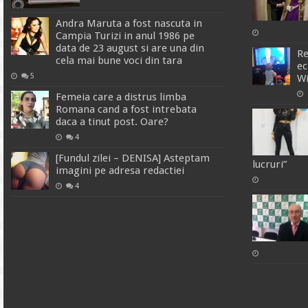
Andra Maruta a fost nascuta in
Campia Turizi in anul 1986 pe
data de 23 august si are una din
Re
cela mai bune voci din tara
ec
5
Wi
Femeia care a distrus limba
Romana cand a fost intrebata
daca a tinut post. Oare?
4
[Fundul zilei – DENISA] Asteptam
lucruri”
imagini pe adresa redactiei
4