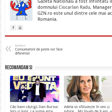
Gazeta Natională a fost infiintată i
domnului
Ciocarlan Radu
, Manager 
GZN.ro este unul dintre cele mai ac
Romania.
Anterior
Consumatorii de peste vor face
diferenta!
Recomandam si
Câți bani câștigă Dan Bursuc
Adela vă sfătuiește în sex și
într-o lună. La suma asta
iubire. „Mă înșală de 9 ani, ș