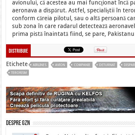
avionului, că acestea au mai funcţionat încă p
aeronava a dispărut. Astfel, specialiştii în ter
conform căreia pilotul, sau o altă persoană ca
sub zona în care radarul detectează aeronavele
prima pistă înaintată fiind, se pare, Pakistanul
Distribuie
Etichete
AIRLINES
AVION
COMPANIE
DETURNAT
DISPA
TERORISM
Despre gzn