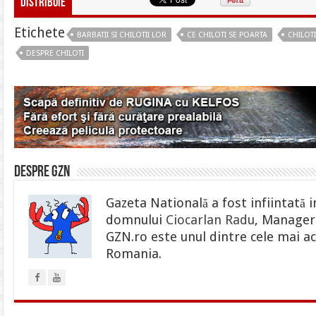
Distribuie
Etichete
BARBATII SI CHILOTII LOR
CE CHILOTI SE POARTA
CHILOTI
DESPRE CHILOTI
Despre gzn
Gazeta Natională a fost infiintată i
domnului
Ciocarlan Radu
, Manager 
GZN.ro este unul dintre cele mai ac
Romania.