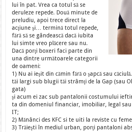
lui în pat. Vrea ca totul să se
deruleze repede. Două minute de
preludiu, apoi trece direct la
acţiune şi… termină totul repede,
fără să se gândească dacă iubita
lui simte vreo plăcere sau nu.
Dacă porţi boxeri faci parte din
una dintre următoarele categorii
de oameni:
1) Nu ai ieşit din cămin fără o şapcă sau căciulă
tăi largi sub blugii tăi strâmţi de la Gap (sau 
gata)
şi acum ei zac sub pantalonii costumului ieftin 
ta din domeniul financiar, imobiliar, legal sau
IT;
2) Mănânci des KFC si te uiti la reviste cu feme
3) Trăieşti în mediul urban, porţi pantaloni abs