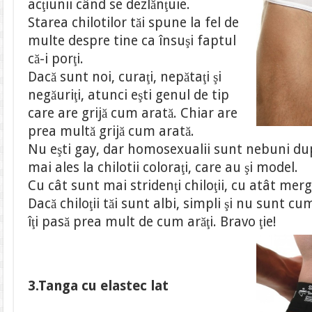
acţiunii când se dezlănţuie.
Starea chilotilor tăi spune la fel de
multe despre tine ca însuşi faptul
că-i porţi.
Dacă sunt noi, curaţi, nepătaţi şi
negăuriţi, atunci eşti genul de tip
care are grijă cum arată. Chiar are
prea multă grijă cum arată.
Nu eşti gay, dar homosexualii sunt nebuni după
mai ales la chilotii coloraţi, care au şi model.
Cu cât sunt mai stridenţi chiloţii, cu atât merg
Dacă chiloţii tăi sunt albi, simpli şi nu sunt 
îţi pasă prea mult de cum arăţi. Bravo ţie!
3.Tanga cu elastec lat