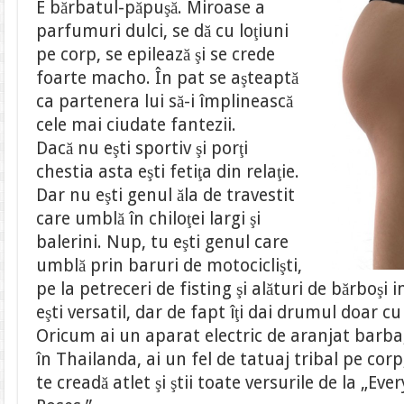
E bărbatul-păpuşă. Miroase a
parfumuri dulci, se dă cu loţiuni
pe corp, se epilează şi se crede
foarte macho. În pat se aşteaptă
ca partenera lui să-i împlinească
cele mai ciudate fantezii.
Dacă nu eşti sportiv şi porţi
chestia asta eşti fetiţa din relaţie.
Dar nu eşti genul ăla de travestit
care umblă în chiloţei largi şi
balerini. Nup, tu eşti genul care
umblă prin baruri de motociclişti,
pe la petreceri de fisting şi alături de bărboşi 
eşti versatil, dar de fapt îţi dai drumul doar cu
Oricum ai un aparat electric de aranjat barb
în Thailanda, ai un fel de tatuaj tribal pe corp
te creadă atlet şi ştii toate versurile de la „E