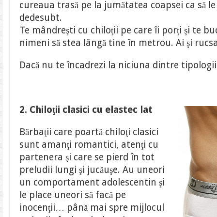
cureaua trasă pe la jumătatea coapsei ca să le 
dedesubt.
Te mândreşti cu chiloţii pe care îi porţi şi te b
nimeni să stea lângă tine în metrou. Ai şi ruc
Dacă nu te încadrezi la niciuna dintre tipologii
2. Chiloţii clasici cu elastec lat
Bărbaţii care poartă chiloţi clasici
sunt amanţi romantici, atenţi cu
partenera şi care se pierd în tot
preludii lungi şi jucăuşe. Au uneori
un comportament adolescentin şi
le place uneori să facă pe
inocenţii… până mai spre mijlocul