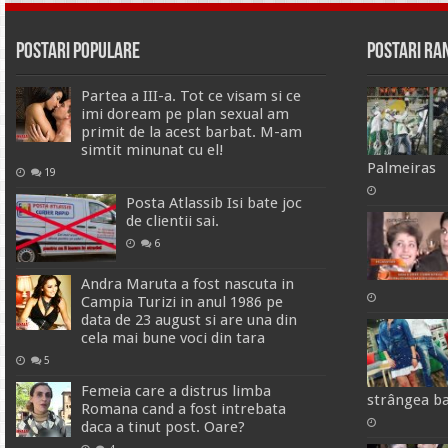
Postari Populare
Postari R
Partea a III-a. Tot ce visam si ce
imi doream pe plan sexual am
primit de la acest barbat. M-am
simtit minunat cu el!
Palmeiras
19
Posta Atlassib Isi bate joc
de clientii sai.
6
Andra Maruta a fost nascuta in
Campia Turizi in anul 1986 pe
data de 23 august si are una din
cela mai bune voci din tara
5
Femeia care a distrus limba
strângea ba
Romana cand a fost intrebata
daca a tinut post. Oare?