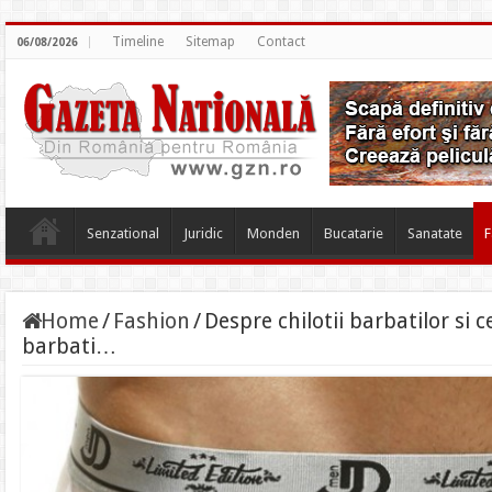
Timeline
Sitemap
Contact
06/08/2026
Senzational
Juridic
Monden
Bucatarie
Sanatate
F
Home
/
Fashion
/
Despre chilotii barbatilor si 
barbati…