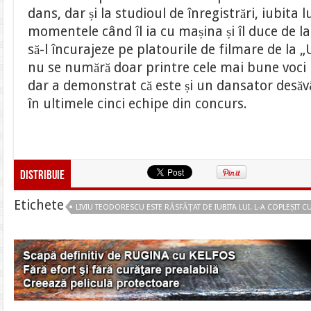
dans, dar și la studioul de înregistrări, iubita l
momentele când îl ia cu mașina și îl duce de la 
să-l încurajeze pe platourile de filmare de la „
nu se numără doar printre cele mai bune voci
dar a demonstrat că este și un dansator desăvâ
în ultimele cinci echipe din concurs.
Distribuie
Etichete
LIVIU TEODORESCU ESTE RĂSFĂȚAT DE IUBITA LUI. L-A COPLEȘIT C