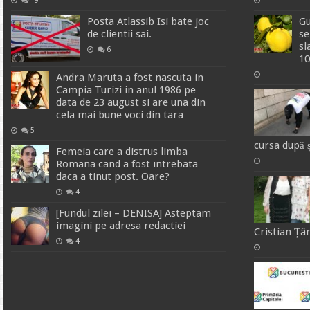
Posta Atlassib Isi bate joc
Gu
de clientii sai.
se
sl
6
1
Andra Maruta a fost nascuta in
Campia Turizi in anul 1986 pe
data de 23 august si are una din
cela mai bune voci din tara
5
cursa după ș
Femeia care a distrus limba
Romana cand a fost intrebata
daca a tinut post. Oare?
4
[Fundul zilei – DENISA] Asteptam
imagini pe adresa redactiei
Cristian Țâ
4