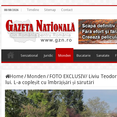
Timeline
Sitemap
Contact
08/08/2026
Senzational
Juridic
Monden
Bucatarie
Sanatate
F
Home
/
Monden
/
FOTO EXCLUSIV/ Liviu Teodore
lui. L-a copleșit cu îmbrățișări și sărutări