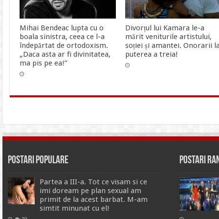
Mihai Bendeac lupta cu o
Divorțul lui Kamara le-a
boala sinistra, ceea ce l-a
mărit veniturile artistului,
îndepărtat de ortodoxism.
soției și amantei. Onorarii l
„Daca asta ar fi divinitatea,
puterea a treia!
ma pis pe ea!”
Postari Populare
Postari R
Partea a III-a. Tot ce visam si ce
imi doream pe plan sexual am
primit de la acest barbat. M-am
simtit minunat cu el!
19