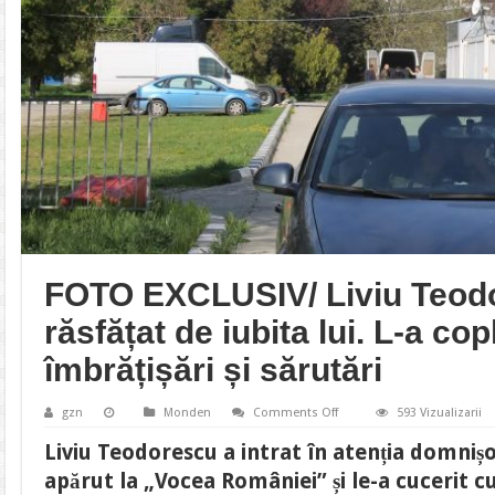
FOTO EXCLUSIV/ Liviu Teod
răsfățat de iubita lui. L-a cop
îmbrățișări și sărutări
on
gzn
Monden
Comments Off
593 Vizualizarii
FOTO
EXCLUSIV/
Liviu Teodorescu a intrat în atenția domniș
Liviu
Teodorescu
apărut la „Vocea României” și le-a cucerit cu
este