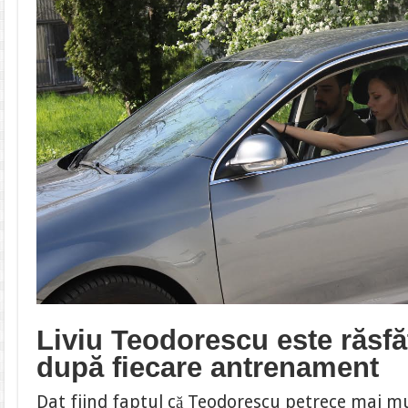
Liviu Teodorescu este răsfăț
după fiecare antrenament
Dat fiind faptul că Teodorescu petrece mai mul