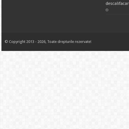
descalifacare
© Copyright 2013 - 2026, Toate drepturile rezervate!