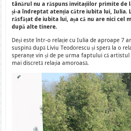
răsfățat
tânărul nu a răspuns invitațiilor primite de 
de
iubita
și-a îndreptat atenția către iubita lui, Iulia
lui.
L-
răsfățat de iubita lui, așa că nu are nici cel
a
copleșit
după alte tinere.
cu
îmbrățișări
și
Deși este într-o relație cu Iulia de aproape 7 a
sărutări
suspină după Liviu Teodorescu și speră la o rela
speranțe vin și de pe urma faptului că artistul 
mai discretă relația amoroasă.