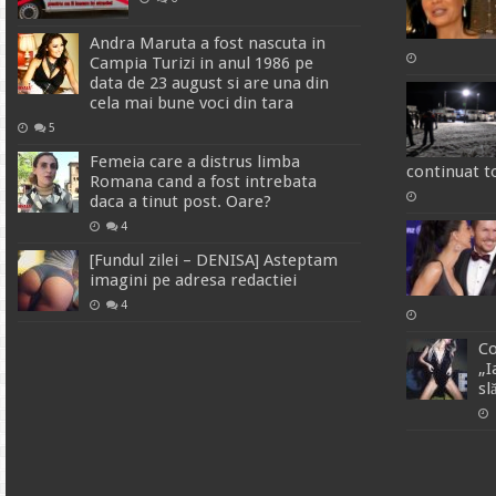
Andra Maruta a fost nascuta in
Campia Turizi in anul 1986 pe
data de 23 august si are una din
cela mai bune voci din tara
5
Femeia care a distrus limba
continuat t
Romana cand a fost intrebata
daca a tinut post. Oare?
4
[Fundul zilei – DENISA] Asteptam
imagini pe adresa redactiei
4
Co
„I
sl