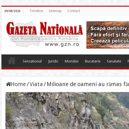
Timeline
Sitemap
Contact
09/08/2026
Senzational
Juridic
Monden
Bucatarie
Sanatate
Home
/
Viata
/
Milioane de oameni au rămas fără