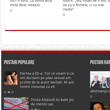
într-o lună. La suma asta
iubire. „Mă înșală de 9 ani, ș
mulți doar visează
nu cu o femeie, ci cu mai
multe”
Postari Populare
Postari R
Partea a III-a. Tot ce visam si ce
imi doream pe plan sexual am
primit de la acest barbat. M-am
simtit minunat cu el!
abstinență d
19
Posta Atlassib Isi bate joc
de clientii sai.
6