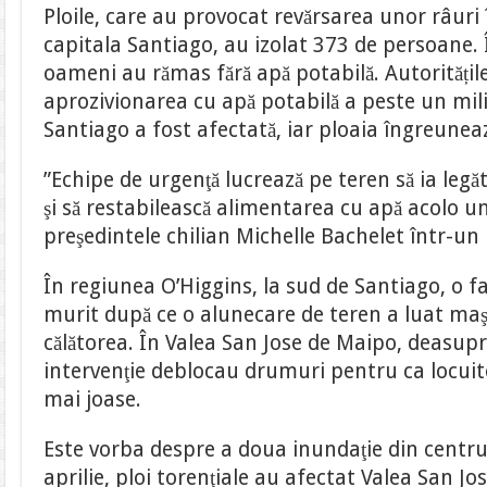
Ploile, care au provocat revărsarea unor râuri 
capitala Santiago, au izolat 373 de persoane. 
oameni au rămas fără apă potabilă. Autoritățil
aprozivionarea cu apă potabilă a peste un mil
Santiago a fost afectată, iar ploaia îngreuneaz
”Echipe de urgenţă lucrează pe teren să ia leg
şi să restabilească alimentarea cu apă acolo und
preşedintele chilian Michelle Bachelet într-un
În regiunea O’Higgins, la sud de Santiago, o fa
murit după ce o alunecare de teren a luat maş
călătorea. În Valea San Jose de Maipo, deasupr
intervenţie deblocau drumuri pentru ca locuito
mai joase.
Este vorba despre a doua inundaţie din centrul
aprilie, ploi torenţiale au afectat Valea San J