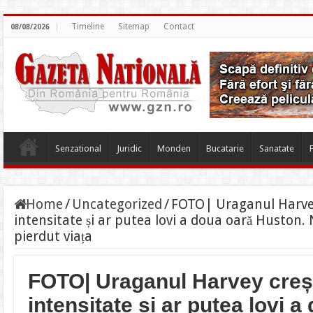
Timeline
Sitemap
Contact
08/08/2026
Senzational
Juridic
Monden
Bucatarie
Sanatate
Home
/
Uncategorized
/
FOTO| Uraganul Harvey
intensitate și ar putea lovi a doua oară Huston.
pierdut viața
FOTO| Uraganul Harvey creșt
intensitate și ar putea lovi a