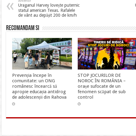
Anterior
Uraganul Harvey lovește puternic
statul american Texas. Rafalele
de vânt au depășit 200 de km/h
Recomandam si
Prevenția începe în
STOP JOCURILOR DE
comunitate: un ONG
NOROC ÎN ROMÂNIA –
românesc încearcă să
orașe sufocate de un
apropie educația antidrog
fenomen scăpat de sub
de adolescenții din Rahova
control