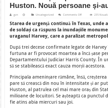
Huston. Nouă persoane și-au
on
gzn
Uncategorized
Comments Off
235 Vizuali
FOTO|
Uraganul
Starea de urgență continuă în Texas, unde a
Harvey
crește
de soldați ca răspuns la inundațiile monum
din
nou
uraganul Harvey, care a paralizat metropol
în
intensitate
și
După trei decese confirmate legate de Harvey
ar
putea
furtuna ar fi provocat moartea a încă șase per
lovi
a
Departamentului Judiciar Harris County. În 
doua
oară
să se stabilească exact cauza morții acestora.
Huston.
Nouă
persoane
și-
Principala amenințare rămâne, însă, creșterea
au
pierdut
pare să crească din nou în intensitate și ar pu
viața
Huston, al patrulea cel mai mare oraș din Statel
milioane de locuitori. Se așteaptă ca punctul 
fie atins abia miercuri sau joi.