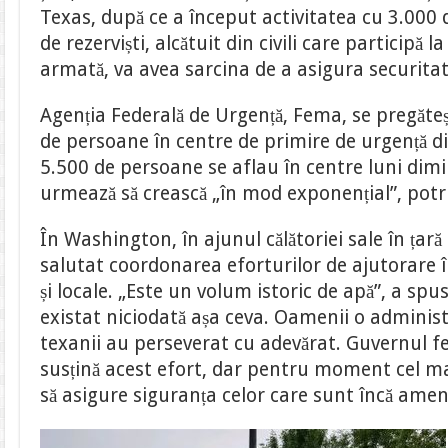
Texas, după ce a început activitatea cu 3.000
de rezerviști, alcătuit din civili care participă l
armată, va avea sarcina de a asigura securita
Agenția Federală de Urgență, Fema, se pregăte
de persoane în centre de primire de urgență d
5.500 de persoane se aflau în centre luni dimi
urmează să crească „în mod exponențial”, potri
În Washington, în ajunul călătoriei sale în ța
salutat coordonarea eforturilor de ajutorare în
și locale. „Este un volum istoric de apă”, a spu
existat niciodată așa ceva. Oamenii o administ
texanii au perseverat cu adevărat. Guvernul fe
susțină acest efort, dar pentru moment cel m
să asigure siguranța celor care sunt încă ameni