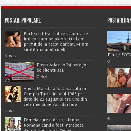
Postari Populare
Postari R
Partea a III-a. Tot ce visam si ce
imi doream pe plan sexual am
primit de la acest barbat. M-am
simtit minunat cu el!
Timiș/ FOT
19
Posta Atlassib Isi bate joc
de clientii sai.
6
Andra Maruta a fost nascuta in
Campia Turizi in anul 1986 pe
data de 23 august si are una din
cela mai bune voci din tara
5
Femeia care a distrus limba
Romana cand a fost intrebata
daca a tinut post. Oare?