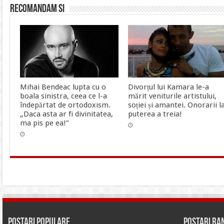
Recomandam si
Mihai Bendeac lupta cu o
Divorțul lui Kamara le-a
boala sinistra, ceea ce l-a
mărit veniturile artistului,
îndepărtat de ortodoxism.
soției și amantei. Onorarii l
„Daca asta ar fi divinitatea,
puterea a treia!
ma pis pe ea!”
Postari Populare
Postari R