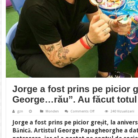
Jorge a fost prins pe picior g
George…rău”. Au făcut totul
on
gzn
Monden
Comments Off
240 Vizualizarii
Jorge
a
Jorge a fost prins pe picior greșit, la aniver
fost
prins
Bănică. Artistul George Papagheorghe a dat
pe
picior