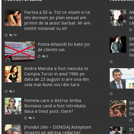
Partea a III-a. Tot ce visam si ce
Al
imi doream pe plan sexual am
Ac
primit de la acest barbat. M-am
câ
simtit minunat cu el!
19
EX
Posta Atlassib Isi bate joc
di
de clientii sai.
ca
în
6
Andra Maruta a fost nascuta in
Campia Turizi in anul 1986 pe
data de 23 august si are una din
cela mai bune voci din tara
5
Femeia care a distrus limba
EX
Romana cand a fost intrebata
do
daca a tinut post. Oare?
Cu
4
[Fundul zilei – DENISA] Asteptam
Sf
imagini pe adresa redactiei