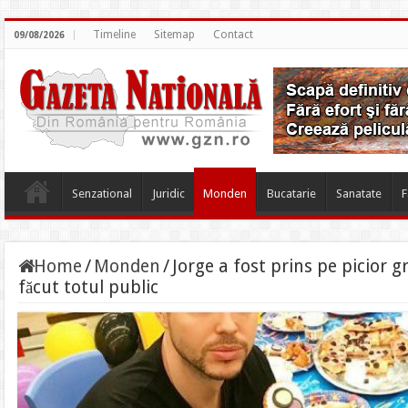
Timeline
Sitemap
Contact
09/08/2026
Senzational
Juridic
Monden
Bucatarie
Sanatate
F
Home
/
Monden
/
Jorge a fost prins pe picior g
făcut totul public