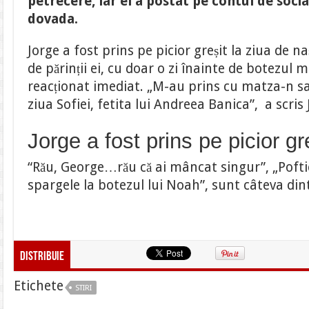
petrecere, iar el a postat pe contul de soci
greșit.
“Rău,
dovada.
George…
rău”.
Au
Jorge a fost prins pe picior greșit la ziua de na
făcut
totul
de părinții ei, cu doar o zi înainte de botezul 
public
reacționat imediat. „
M-au prins cu matza-n sa
ziua Sofiei, fetita lui Andreea Banica”, a scris 
Jorge a fost prins pe picior gre
“Rău, George…rău că ai mâncat singur”, „Pofti
spargele la botezul lui Noah”, sunt câteva din
Distribuie
Etichete
STIRI