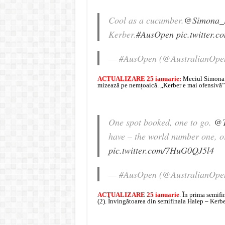
Cool as a cucumber.
@Simona_
Kerber.
#AusOpen
pic.twitter.
— #AusOpen (@AustralianOpe
ACTUALIZARE 25 ianuarie:
Meciul Simona 
mizează pe nemțoaică. „Kerber e mai ofensivă”,
One spot booked, one to go.
@T
have – the world number one, 
pic.twitter.com/7HuG0QJ5l4
— #AusOpen (@AustralianOpe
ACTUALIZARE 25 ianuarie
. În prima semifi
(2). Învingătoarea din semifinala Halep – Kerbe