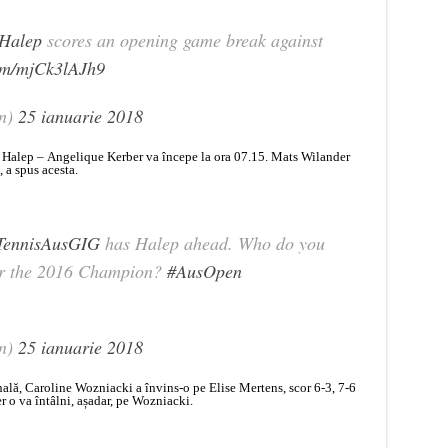
Halep
scores an opening game break against
com/mjCk3lAJh9
n)
25 ianuarie 2018
Halep – Angelique Kerber va începe la ora 07.15. Mats Wilander
 a spus acesta.
ennisAusGIG
has Halep ahead. Who do you
or the 2016 Champion?
#AusOpen
n)
25 ianuarie 2018
nală, Caroline Wozniacki a învins-o pe Elise Mertens, scor 6-3, 7-6
r o va întâlni, așadar, pe Wozniacki.