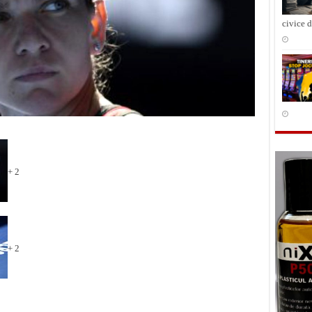
civice 
+ 2
+ 2