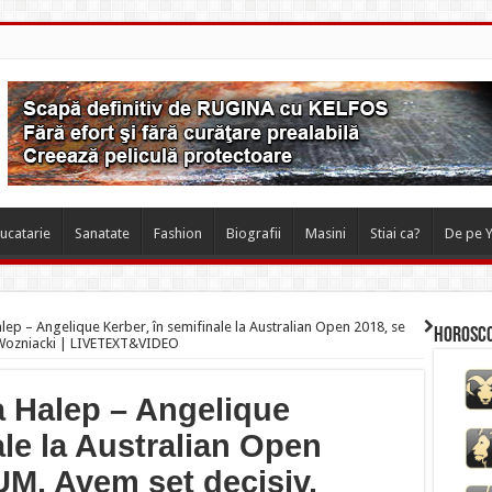
ucatarie
Sanatate
Fashion
Biografii
Masini
Stiai ca?
De pe 
ep – Angelique Kerber, în semifinale la Australian Open 2018, se
Horosco
e Wozniacki | LIVETEXT&VIDEO
 Halep – Angelique
ale la Australian Open
UM. Avem set decisiv.