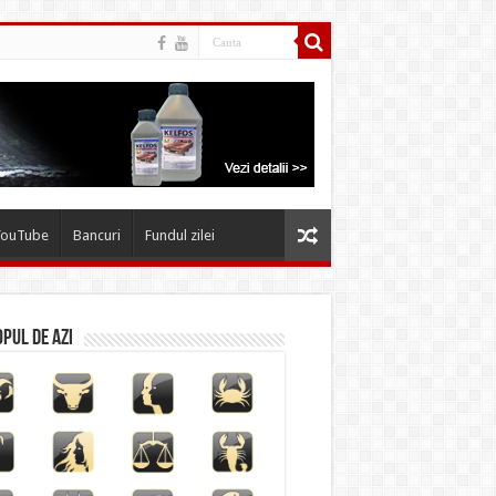
YouTube
Bancuri
Fundul zilei
pul de azi