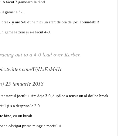
. A făcut 2 game-uri la rând.
ul game: e 5-1.
break și are 5-0 după nici un sfert de oră de joc. Formidabil!
n game la zero și s-a făcut 4-0.
acing out to a 4-0 lead over Kerber.
pic.twitter.com/UjHxFoMd1c
n)
25 ianuarie 2018
r startul jocului. Are deja 3-0, după ce a reușit un al doilea break.
iul și s-a desprins la 2-0.
e bine, cu un break.
ber a câștigat prima minge a meciului.