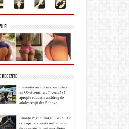
ILEI
e recente
Prevenția începe în comunitate:
un ONG românesc încearcă să
apropie educația antidrog de
adolescenții din Rahova
Alianța Păgubiților ROBOR – De
ce a apărut această inițiativă și
de ce poate deveni una dintre