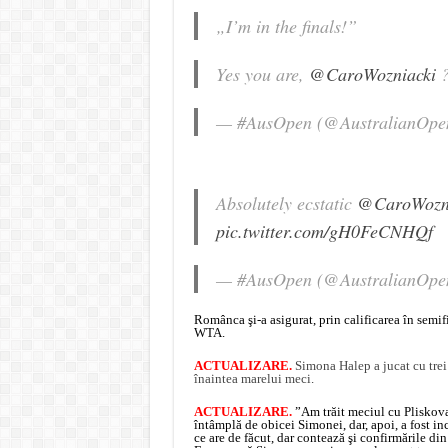
„I’m in the finals!”
Yes you are,
@CaroWozniacki
— #AusOpen (@AustralianOpe
Absolutely ecstatic
@CaroWozni
pic.twitter.com/gH0FeCNHQf
— #AusOpen (@AustralianOpe
Românca şi-a asigurat, prin calificarea în semif
WTA.
ACTUALIZARE.
Simona Halep a jucat cu trei
înaintea marelui meci
.
ACTUALIZARE.
”Am trăit meciul cu Pliskova
întâmplă de obicei Simonei, dar, apoi, a fost i
ce are de făcut, dar contează şi confirmările din 