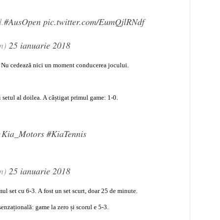
d.
#AusOpen
pic.twitter.com/EumQjlRNdf
n)
25 ianuarie 2018
 Nu cedează nici un moment conducerea jocului.
 setul al doilea. A câștigat primul game: 1-0.
Kia_Motors
#KiaTennis
n)
25 ianuarie 2018
ul set cu 6-3. A fost un set scurt, doar 25 de minute.
senzațională: game la zero și scorul e 5-3.