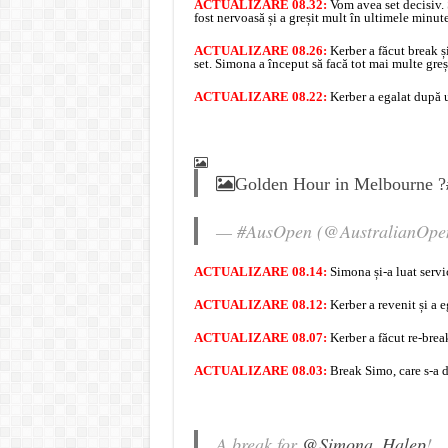
ACTUALIZARE 08.32:
Vom avea set decisiv. 
fost nervoasă și a greșit mult în ultimele minute
ACTUALIZARE 08.26:
Kerber a făcut break și
set. Simona a început să facă tot mai multe greșe
ACTUALIZARE 08.22:
Kerber a egalat după 
Golden Hour in Melbourne ?
— #AusOpen (@AustralianOpe
ACTUALIZARE 08.14:
Simona și-a luat servi
ACTUALIZARE 08.12:
Kerber a revenit și a eg
ACTUALIZARE 08.07:
Kerber a făcut re-break
ACTUALIZARE 08.03:
Break Simo, care s-a di
A break for
@Simona_Halep
!