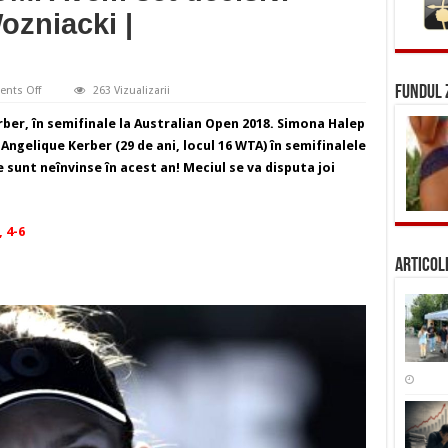
ozniacki |
on
FUNDUL Z
nts Off
263 Vizualizarii
LIVE
TEXT
ber, în semifinale la Australian Open 2018. Simona Halep
Simona
Halep
 Angelique Kerber (29 de ani, locul 16 WTA) în semifinalele
–
sunt neînvinse în acest an! Meciul se va disputa joi
Angelique
Kerber,
în
semifinale
la
 4-6
Australian
Open
2018,
Articol
se
joacă
ACUM.
Avem
set
decisiv.
Prima
finalistă
e
Wozniacki
|
LIVETEXT&VIDEO