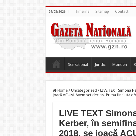
Timeline
Sitemap
Contact
07/08/2026
Senzational
Juridic
Monden
B
Home
/
Uncategorized
/
LIVE TEXT Simona Hal
joacă ACUM. Avem set decisiv. Prima finalistă 
LIVE TEXT Simona
Kerber, în semifin
2018, se joacă AC