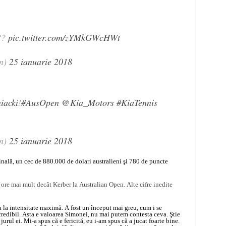
??
pic.twitter.com/zYMkGWcHWt
n)
25 ianuarie 2018
acki
!
#AusOpen
@Kia_Motors
#KiaTennis
n)
25 ianuarie 2018
inală, un cec de 880.000 de dolari australieni şi 780 de puncte
 ore mai mult decât Kerber la Australian Open. Alte cifre inedite
 la intensitate maximă. A fost un început mai greu, cum i se
ncredibil. Asta e valoarea Simonei, nu mai putem contesta ceva. Ştie
jurul ei. Mi-a spus că e fericită, eu i-am spus că a jucat foarte bine.