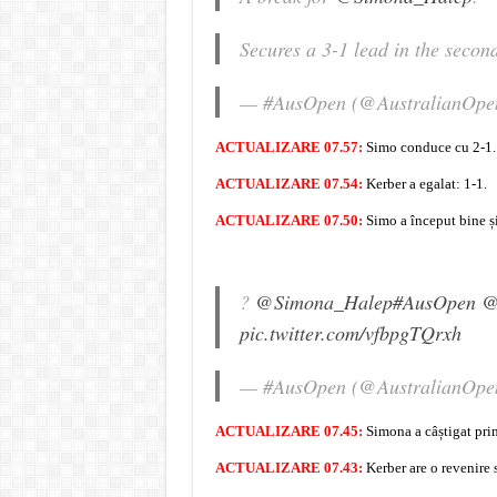
Secures a 3-1 lead in the secon
— #AusOpen (@AustralianOpe
ACTUALIZARE 07.57:
Simo conduce cu 2-1.
ACTUALIZARE 07.54:
Kerber a egalat: 1-1.
ACTUALIZARE 07.50:
Simo a început bine și
?
@Simona_Halep
#AusOpen
@
pic.twitter.com/vfbpgTQrxh
— #AusOpen (@AustralianOpe
ACTUALIZARE 07.45:
Simona a câștigat prim
ACTUALIZARE 07.43:
Kerber are o revenire 