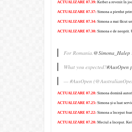
ACTUALIZARE 07.39:
Kerber a revenit în joc
ACTUALIZARE 07.37:
Simona a pierdut prim
ACTUALIZARE 07.34:
Simona a mai făcut un 
ACTUALIZARE 07.30:
Simona e de neoprit. U
For Romania.
@Simona_Halep
r
What you expected?
#AusOpen
— #AusOpen (@AustralianOpe
ACTUALIZARE 07.28:
Simona domină autorita
ACTUALIZARE 07.25:
Simona și-a luat servic
ACTUALIZARE 07.22:
Simona a început foart
ACTUALIZARE 07.20:
Meciul a început. Ker