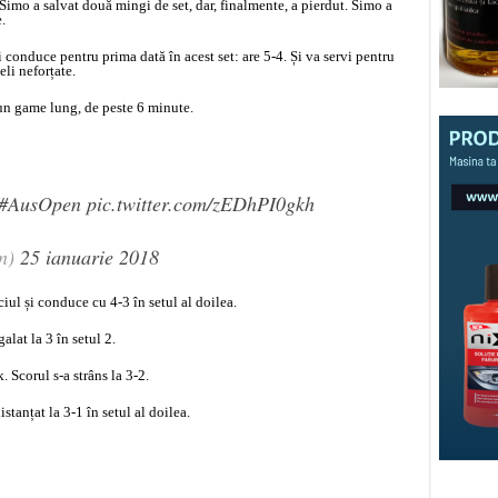
Simo a salvat două mingi de set, dar, finalmente, a pierdut. Simo a
.
 conduce pentru prima dată în acest set: are 5-4. Și va servi pentru
li neforțate.
un game lung, de peste 6 minute.
#AusOpen
pic.twitter.com/zEDhPI0gkh
n)
25 ianuarie 2018
ciul și conduce cu 4-3 în setul al doilea.
alat la 3 în setul 2.
. Scorul s-a strâns la 3-2.
stanțat la 3-1 în setul al doilea.