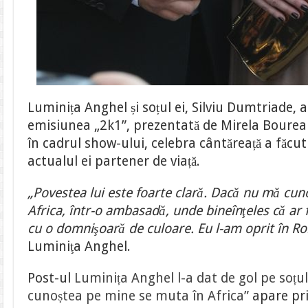
Luminița Anghel și soțul ei, Silviu Dumtriade, au
emisiunea „2k1”, prezentată de Mirela Bourea
în cadrul show-ului, celebra cântăreață a făcut
actualul ei partener de viață.
„Povestea lui este foarte clară. Dacă nu mă cun
Africa, într-o ambasadă, unde bineînţeles că ar f
cu o domnişoară de culoare. Eu l-am oprit în R
Luminiţa Anghel.
Post-ul
Luminița Anghel l-a dat de gol pe soțul
cunoștea pe mine se muta în Africa”
apare pri