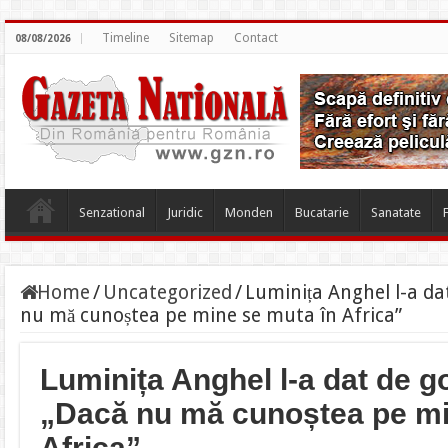
Timeline
Sitemap
Contact
08/08/2026
Senzational
Juridic
Monden
Bucatarie
Sanatate
Home
/
Uncategorized
/
Luminița Anghel l-a dat
nu mă cunoștea pe mine se muta în Africa”
Luminița Anghel l-a dat de go
„Dacă nu mă cunoștea pe mi
Africa”