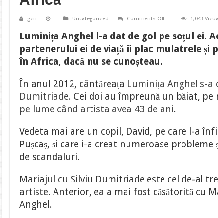
on
gzn
Uncategorized
Comments Off
1,043 Vizua
Luminița
Anghel
Luminița Anghel l-a dat de gol pe soțul ei. 
l-
a
partenerului ei de viață îi plac mulatrele și p
dat
de
în Africa, dacă nu se cunoșteau.
gol
pe
soțul
În anul 2012, cântăreața
Luminița Anghel s-a c
ei.
„Dacă
Dumitriade
. Cei doi au împreună un băiat, pe 
nu
mă
pe lume când artista avea 43 de ani
cunoștea
.
pe
mine
se
Vedeta mai are un copil, David, pe care l-a în
muta
în
Pușcaș, și care i-a creat numeroase probleme și
Africa”
de scandaluri.
Mariajul cu Silviu Dumitriade este cel de-al tr
artiste. Anterior, ea a mai fost căsătorită cu M
Anghel.