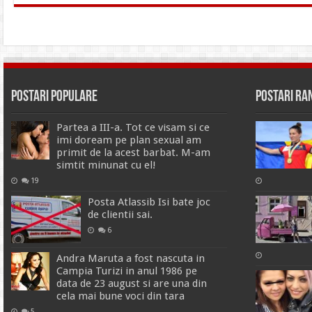
Postari Populare
Postari R
Partea a III-a. Tot ce visam si ce
imi doream pe plan sexual am
primit de la acest barbat. M-am
simtit minunat cu el!
19
Posta Atlassib Isi bate joc
de clientii sai.
6
Andra Maruta a fost nascuta in
Campia Turizi in anul 1986 pe
data de 23 august si are una din
cela mai bune voci din tara
5