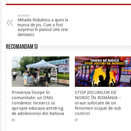
Anterior
Mihaela Rădulescu a ajuns la
munca de jos. Cum a fost
surprinsă în platoul Uite cine
dansează
Recomandam si
Prevenția începe în
STOP JOCURILOR DE
comunitate: un ONG
NOROC ÎN ROMÂNIA –
românesc încearcă să
orașe sufocate de un
apropie educația antidrog
fenomen scăpat de sub
de adolescenții din Rahova
control