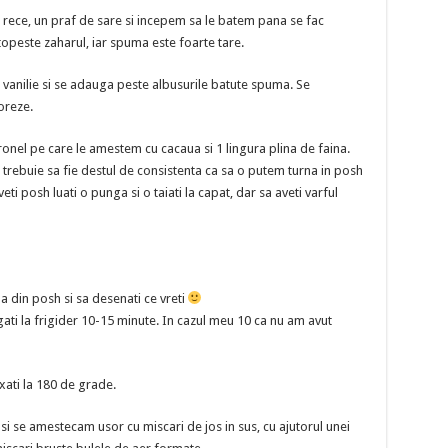
rece, un praf de sare si incepem sa le batem pana se fac
peste zaharul, iar spuma este foarte tare.
vanilie si se adauga peste albusurile batute spuma. Se
oreze.
onel pe care le amestem cu cacaua si 1 lingura plina de faina.
 trebuie sa fie destul de consistenta ca sa o putem turna in posh
i posh luati o punga si o taiati la capat, dar sa aveti varful
a din posh si sa desenati ce vreti
agati la frigider 10-15 minute. In cazul meu 10 ca nu am avut
xati la 180 de grade.
se amestecam usor cu miscari de jos in sus, cu ajutorul unei