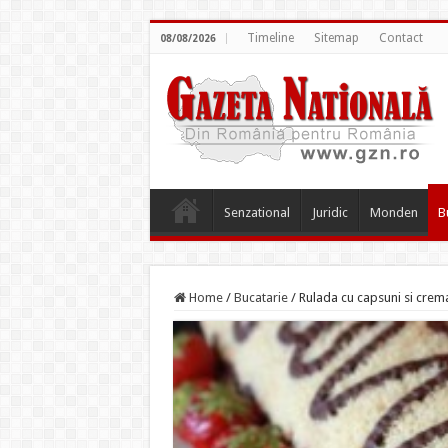
Timeline
Sitemap
Contact
08/08/2026
Senzational
Juridic
Monden
B
Home
/
Bucatarie
/
Rulada cu capsuni si crem