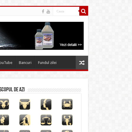
YouTube
Bancuri
Fundul zilei
copul de azi