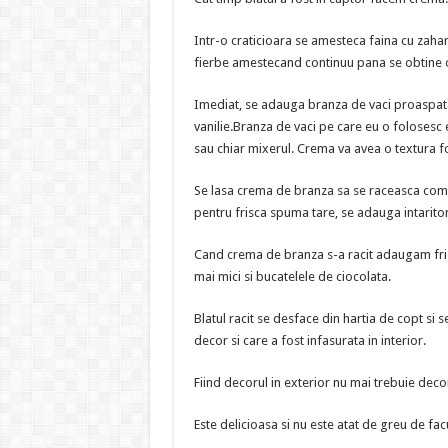
Intr-o craticioara se amesteca faina cu zahar
fierbe amestecand continuu pana se obtine 
Imediat, se adauga branza de vaci proaspata,
vanilie.Branza de vaci pe care eu o folosesc e
sau chiar mixerul. Crema va avea o textura fo
Se lasa crema de branza sa se raceasca comp
pentru frisca spuma tare, se adauga intaritor
Cand crema de branza s-a racit adaugam fri
mai mici si bucatelele de ciocolata.
Blatul racit se desface din hartia de copt si
decor si care a fost infasurata in interior.
Fiind decorul in exterior nu mai trebuie decor
Este delicioasa si nu este atat de greu de fac