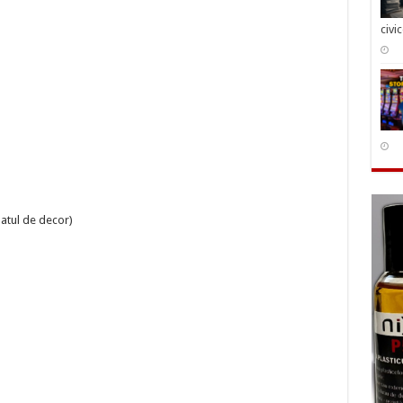
civi
uatul de decor)