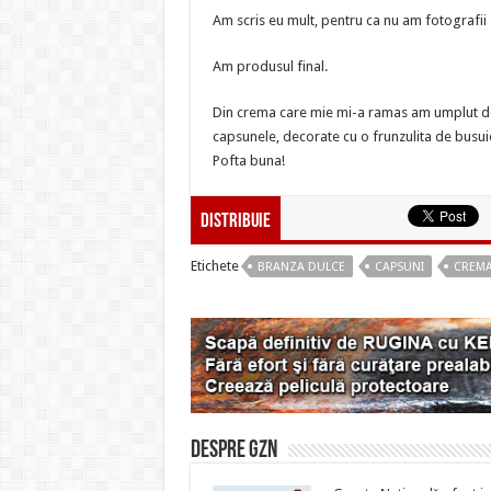
Am scris eu mult, pentru ca nu am fotografii
Am produsul final.
Din crema care mie mi-a ramas am umplut dou
capsunele, decorate cu o frunzulita de busui
Pofta buna!
Distribuie
Etichete
BRANZA DULCE
CAPSUNI
CREM
Despre gzn