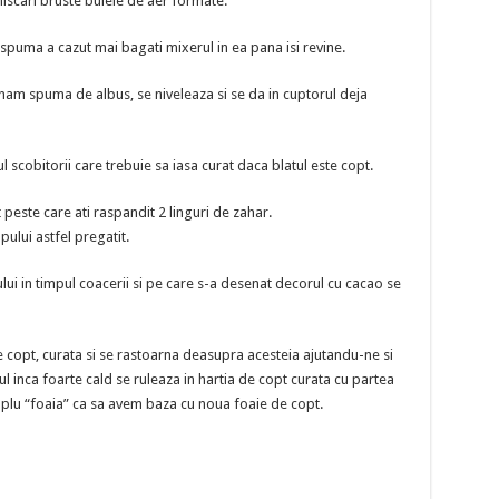
iscari bruste bulele de aer formate.
 spuma a cazut mai bagati mixerul in ea pana isi revine.
rnam spuma de albus, se niveleaza si se da in cuptorul deja
l scobitorii care trebuie sa iasa curat daca blatul este copt.
peste care ati raspandit 2 linguri de zahar.
ului astfel pregatit.
ului in timpul coacerii si pe care s-a desenat decorul cu cacao se
e copt, curata si se rastoarna deasupra acesteia ajutandu-ne si
 inca foarte cald se ruleaza in hartia de copt curata cu partea
mplu “foaia” ca sa avem baza cu noua foaie de copt.