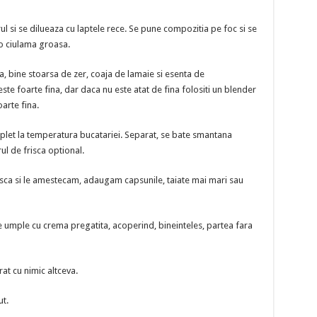
ul si se dilueaza cu laptele rece. Se pune compozitia pe foc si se
o ciulama groasa.
 bine stoarsa de zer, coaja de lamaie si esenta de
ste foarte fina, dar daca nu este atat de fina folositi un blender
arte fina.
let la temperatura bucatariei. Separat, se bate smantana
ul de frisca optional.
sca si le amestecam, adaugam capsunile, taiate mai mari sau
 se umple cu crema pregatita, acoperind, bineinteles, partea fara
at cu nimic altceva.
ut.