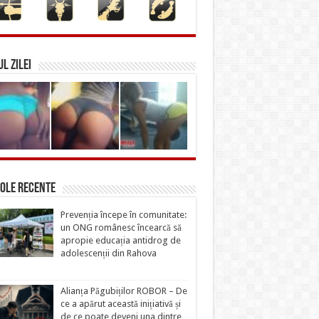
L ZILEI
ole recente
Prevenția începe în comunitate:
un ONG românesc încearcă să
apropie educația antidrog de
adolescenții din Rahova
Alianța Păgubiților ROBOR – De
ce a apărut această inițiativă și
de ce poate deveni una dintre