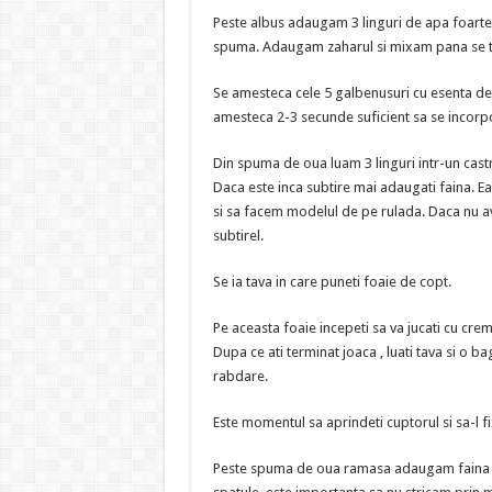
Peste albus adaugam 3 linguri de apa foarte 
spuma. Adaugam zaharul si mixam pana se to
Se amesteca cele 5 galbenusuri cu esenta de 
amesteca 2-3 secunde suficient sa se incorp
Din spuma de oua luam 3 linguri intr-un castr
Daca este inca subtire mai adaugati faina. Ea
si sa facem modelul de pe rulada. Daca nu avet
subtirel.
Se ia tava in care puneti foaie de copt.
Pe aceasta foaie incepeti sa va jucati cu crem
Dupa ce ati terminat joaca , luati tava si o b
rabdare.
Este momentul sa aprindeti cuptorul si sa-l fi
Peste spuma de oua ramasa adaugam faina si 