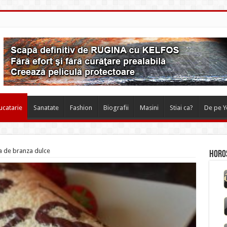
ucatarie
Sanatate
Fashion
Biografii
Masini
Stiai ca?
De pe 
a de branza dulce
Horos