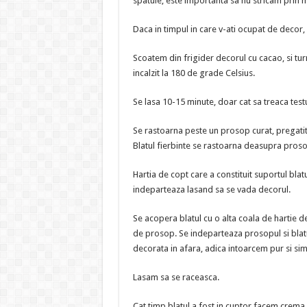
spatule, este importanta sa nu stricam prin m
Daca in timpul in care v-ati ocupat de decor,
Scoatem din frigider decorul cu cacao, si tu
incalzit la 180 de grade Celsius.
Se lasa 10-15 minute, doar cat sa treaca testu
Se rastoarna peste un prosop curat, pregatit 
Blatul fierbinte se rastoarna deasupra prosop
Hartia de copt care a constituit suportul blat
indeparteaza lasand sa se vada decorul.
Se acopera blatul cu o alta coala de hartie d
de prosop. Se indeparteaza prosopul si blatul
decorata in afara, adica intoarcem pur si si
Lasam sa se raceasca.
Cat timp blatul a fost in cuptor facem crema.