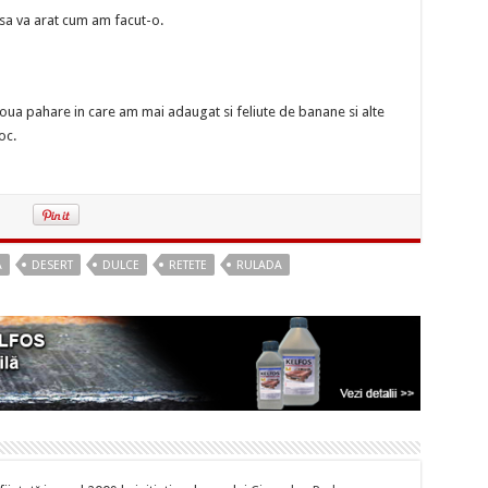
 sa va arat cum am facut-o.
a pahare in care am mai adaugat si feliute de banane si alte
oc.
A
DESERT
DULCE
RETETE
RULADA