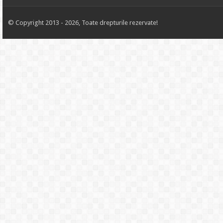
© Copyright 2013 - 2026, Toate drepturile rezervate!