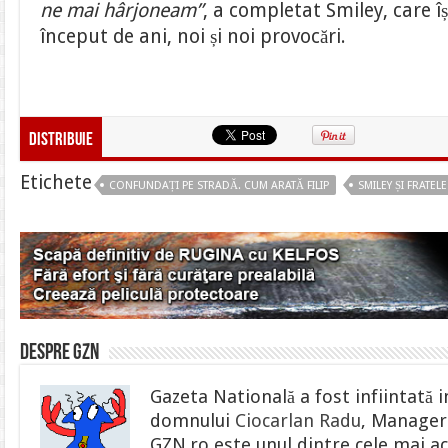
ne mai hârjoneam”
, a completat Smiley, care își
început de ani, noi și noi provocări.
Distribuie
Etichete
CONFUNDAȚI PE STRADĂ. CUM ARATĂ FILIP
SMILEY ȘI FRATEL
Despre gzn
Gazeta Natională a fost infiintată i
domnului
Ciocarlan Radu
, Manager 
GZN.ro este unul dintre cele mai ac