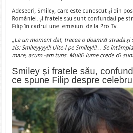
Adeseori, Smiley, care este cunoscut și din pos
României, și fratele său sunt confundați pe st
Filip în cadrul unei emisiuni de la Pro Tv.
„La un moment dat, trecea o doamnă strada și s-
zis: Smileyyyy!!! Uite-l pe Smiley!!!… Se întâmp
mare, acum -am tuns. Multă lume crede că sunt
Smiley și fratele său, confund
ce spune Filip despre celebrul