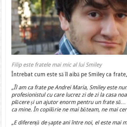
Filip este fratele mai mic al lui Smiley
Întrebat cum este să îl aibă pe Smiley ca frate
„Îl am ca frate pe Andrei Maria, Smiley este nu
profesionistul cu care lucrez zi de zi la casa no
plăcere și un ajutor enorm pentru un frate să… 
ca mine. În copilărie ne mai băteam, ne mai cert
„E diferență de șapte ani între noi, el este mai m