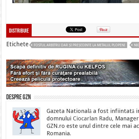
Distribuie
Etichete
FOSTUL ARBITRU DAR ȘI PREȘEDINTE LA METALUL PLOPENI
NI
Despre gzn
Gazeta Natională a fost infiintată i
domnului
Ciocarlan Radu
, Manager 
GZN.ro este unul dintre cele mai ac
Romania.