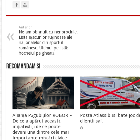
Anterior
Ne-am obișnuit cu nenorocirile.
Lista eșecurilor rușinoase ale
naționalelor din sportul
românesc. Ultimul pe listă:
hocheiul pe gheață
Recomandam si
Alianța Păgubiților ROBOR –
Posta Atlassib Isi bate joc d
De ce a apărut această
clientii sai.
inițiativă și de ce poate
deveni una dintre cele mai
importante mișcări civice