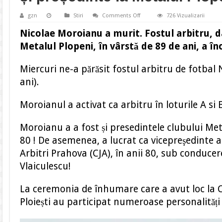
on
gzn
Stiri
Comments Off
726 Vizualizarii
Nicolae
Moroianu
Nicolae Moroianu a murit. Fostul arbitru, da
a
murit.
Metalul Plopeni, în vârstă de 89 de ani, a în
A
fost
arbitru,
Miercuri ne-a părăsit fostul arbitru de fotbal
dar
și
ani).
președinte
la
Metalul
Plopeni
Moroianul a activat ca arbitru în loturile A si
Moroianu a a fost și presedintele clubului Meta
80 ! De asemenea, a lucrat ca vicepreşedinte a
Arbitri Prahova (CJA), în anii 80, sub conduce
Vlaiculescu!
La ceremonia de înhumare care a avut loc la Ci
Ploiești au participat numeroase personalități