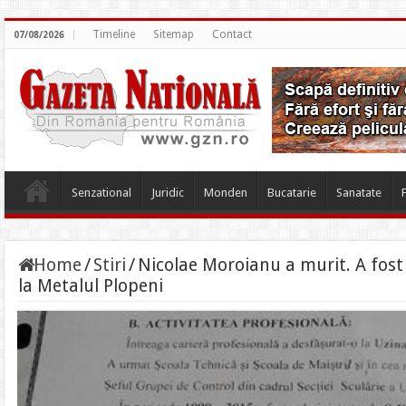
Timeline
Sitemap
Contact
07/08/2026
Senzational
Juridic
Monden
Bucatarie
Sanatate
Home
/
Stiri
/
Nicolae Moroianu a murit. A fost 
la Metalul Plopeni