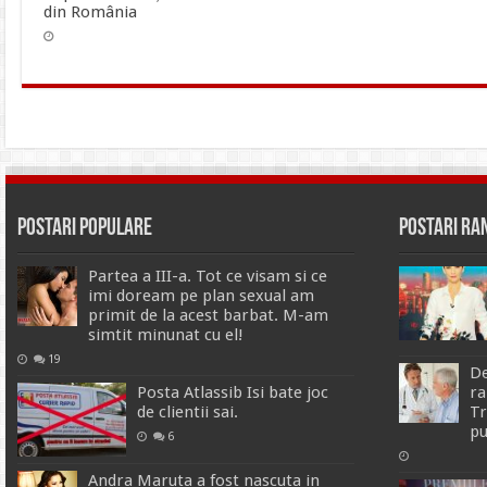
din România
Postari Populare
Postari R
Partea a III-a. Tot ce visam si ce
imi doream pe plan sexual am
primit de la acest barbat. M-am
simtit minunat cu el!
19
De
Posta Atlassib Isi bate joc
ra
de clientii sai.
Tr
p
6
Andra Maruta a fost nascuta in