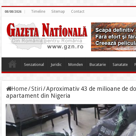
Timeline
Sitemap
Contact
08/08/2026
Senzational
Juridic
Monden
Bucatarie
Sanatate
Home
/
Stiri
/
Aproximativ 43 de milioane de dola
apartament din Nigeria