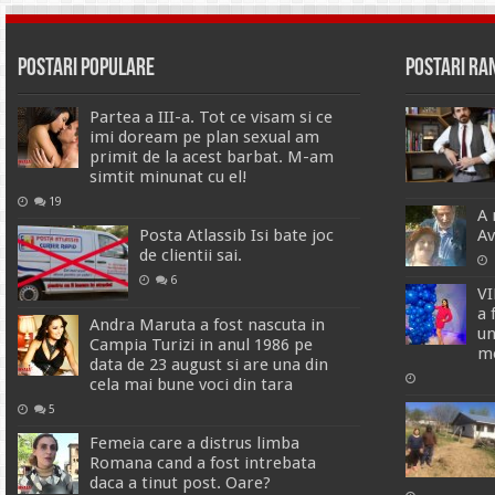
Postari Populare
Postari R
Partea a III-a. Tot ce visam si ce
imi doream pe plan sexual am
primit de la acest barbat. M-am
simtit minunat cu el!
19
A 
Posta Atlassib Isi bate joc
Av
de clientii sai.
6
VI
a 
Andra Maruta a fost nascuta in
un
Campia Turizi in anul 1986 pe
mo
data de 23 august si are una din
cela mai bune voci din tara
5
Femeia care a distrus limba
Romana cand a fost intrebata
daca a tinut post. Oare?