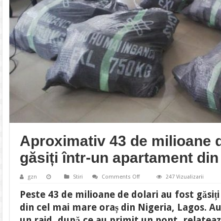
Aproximativ 43 de milioane d
găsiți într-un apartament din
on
gzn
Stiri
Comments Off
247 Vizualizarii
Aproximativ
43
Peste 43 de milioane de dolari au fost găsi
de
milioane
din cel mai mare oraș din Nigeria, Lagos. Au
de
dolari
un raid, după ce au primit un pont, relate