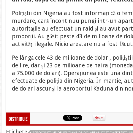
au
fost
găsiți
Polițiștii din Nigeria au fost informați că o fe
într-
un
murdare, cară încontinuu pungi într-un apart
apartament
din
autoritățile au efectuat un raid și au avut par
Nigeria
proporții. Au găsit peste 43 de milioane de dol
activități ilegale. Nicio arestare nu a fost făcut
Pe lângă cele 43 de milioane de dolari, polițiști
de lire, dar și 23 de milioane de naira (moneda
a 75.000 de dolari). Operațiunea este una dint
efectuate de poliția din Nigeria. În martie, aut
de dolari ascunși la aeroportul Kaduna din nor
Distribuie
Etichete
APROXIMATIV 43 DE MILIOANE DE DOLARI AU FOST GĂSIȚI ÎNTR-U