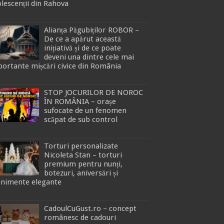
lescenții din Rahova
Alianța Păgubiților ROBOR –
De ce a apărut această
inițiativă și de ce poate
deveni una dintre cele mai
ortante mișcări civice din România
STOP JOCURILOR DE NOROC
ÎN ROMÂNIA – orașe
sufocate de un fenomen
scăpat de sub control
Torturi personalizate
Nicoleta Stan – torturi
premium pentru nunți,
botezuri, aniversări și
enimente elegante
CadoulCuGust.ro – concept
românesc de cadouri