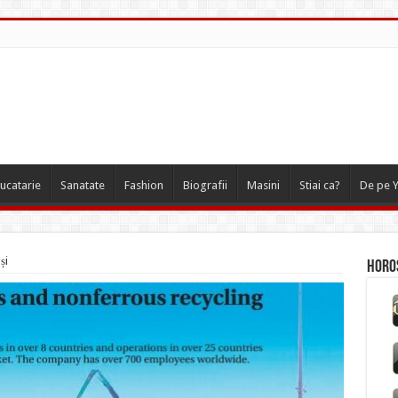
ucatarie
Sanatate
Fashion
Biografii
Masini
Stiai ca?
De pe 
și
Horos