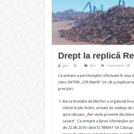
Drept la replică R
on
gzn
Stiri
Comments Off
Dr
la
Ca urmare a percheziţiilor efectuate în ziu
rep
Re
către SNTFM „CFR Marfă” SA cât şi implicarea
SA
precizări:
Căl
Bursa Română de Mărfuri a organizat încep
ofertă în plic închis, urmată de sedinţă de
spre vânzare „
fier
vechi provenit din tăier
casare”. Ca urmare a lipsei ofertanţilor pr
de 22.08.2016 când SC REMAT SA Călăraşi a