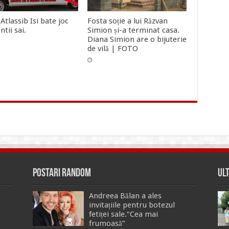
Atlassib Isi bate joc
Fosta soție a lui Răzvan
ntii sai.
Simion și-a terminat casa.
Diana Simion are o bijuterie
de vilă | FOTO
Postari Random
Ul
Andreea Bălan a ales
invitațiile pentru botezul
fetiței sale.“Cea mai
frumoasă”