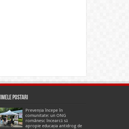
timele Postari
Prevenția începe în
comunitate: un ONG
românesc încearcă să
apropie educația antidrog de