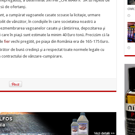
ă nepregatită), a determinat SNTFM ,,CFR MARFĂ” SA să repete de
psă de ofertanţi.
civi
ant, a cumpărat vagoanele casate scoase la licitaţie, urmare
lit de vânzător, în condiţiile în care societatea noastră a
 dezmembrarea vagoanelor casate şi cântărirea, depozitarea şi
eli care în piaţă sunt estimate la minim 40 Euro tonă. Precizăm că la
 de
fier
vechi pregătit, pe piaţa din România era de 165-175 Euro.
rător de bună credinţă şi a respectat toate normele legale cu
rea contractului de vânzare-cumpărare.