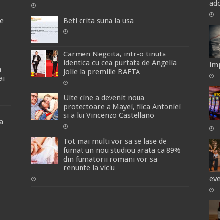
ado
de
Beti crita suna la usa
Carmen Negoita, intr-o tinuta
identica cu cea purtata de Angelia
imp
a
Jolie la premiile BAFTA
ai
Uite cine a devenit noua
protectoare a Mayei, fiica Antoniei
si a lui Vincenzo Castellano
a
Tot mai multi vor sa se lase de
fumat un nou studiou arata ca 89%
din fumatorii romani vor sa
renunte la viciu
ev