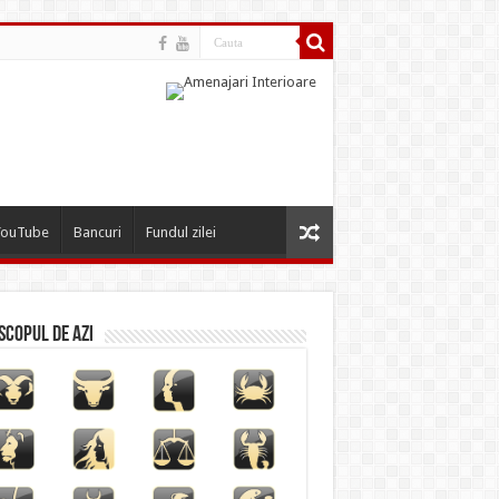
YouTube
Bancuri
Fundul zilei
copul de azi