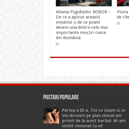
Alianța Păgubiților ROBOR –
Posta 
De ce a apărut această
de clie
inițiativă și de ce poate
deveni una dintre cele mai
importante mișcări civice
din România
Postari Populare
Partea a III-a. Tot ce visam si ce
imi doream pe plan sexual am
primit de la acest barbat. M-am
simtit minunat cu el!