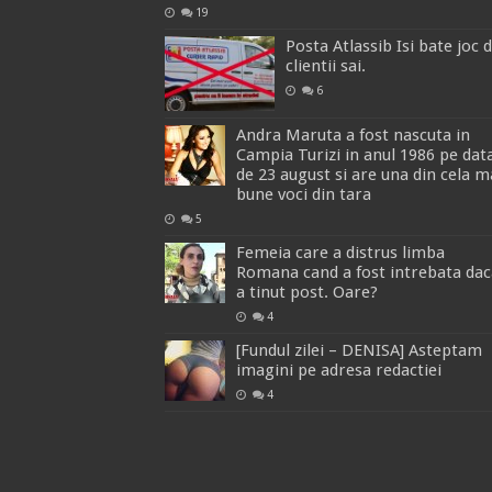
19
Posta Atlassib Isi bate joc 
clientii sai.
6
Andra Maruta a fost nascuta in
Campia Turizi in anul 1986 pe dat
de 23 august si are una din cela m
bune voci din tara
5
Femeia care a distrus limba
Romana cand a fost intrebata dac
a tinut post. Oare?
4
[Fundul zilei – DENISA] Asteptam
imagini pe adresa redactiei
4