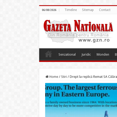
Timeline
Sitemap
Contact
06/08/2026
Senzational
Juridic
Monden
B
Home
/
Stiri
/
Drept la replică Remat SA Călăra