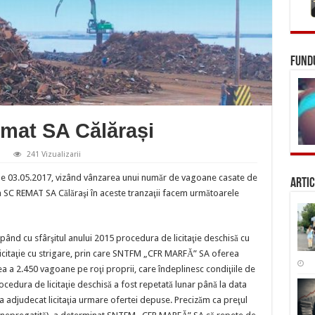
FUNDU
emat SA Călărași
241 Vizualizarii
ept
a de 03.05.2017, vizând vânzarea unui număr de vagoane casate de
Artic
lică
mat
 SC REMAT SA Călăraşi în aceste tranzaţii facem următoarele
ărași
ând cu sfârşitul anului 2015 procedura de licitaţie deschisă cu
 licitaţie cu strigare, prin care SNTFM „CFR MARFĂ” SA oferea
ea a 2.450 vagoane pe roţi proprii, care îndeplinesc condiţiile de
ocedura de licitaţie deschisă a fost repetată lunar până la data
 adjudecat licitaţia urmare ofertei depuse. Precizăm ca preţul