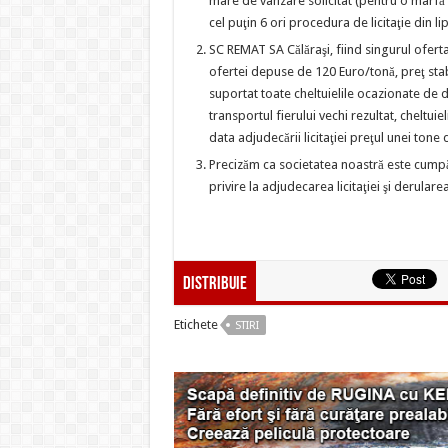
mare de vânzare solicitat (pentru o marf
cel puţin 6 ori procedura de licitaţie din li
SC REMAT SA Călăraşi, fiind singurul ofert
ofertei depuse de 120 Euro/tonă, preţ stabi
suportat toate cheltuielile ocazionate de
transportul fierului vechi rezultat, cheltui
data adjudecării licitaţiei preţul unei tone
Precizăm ca societatea noastră este cumpă
privire la adjudecarea licitaţiei şi derula
Distribuie
Etichete
STIRI