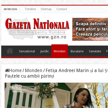
Timeline
Sitemap
Contact
08/08/2026
Senzational
Juridic
Monden
Bucatarie
Sanatate
F
Home
/
Monden
/
Fetița Andreei Marin și a lui 
Paștele cu ambii părinți