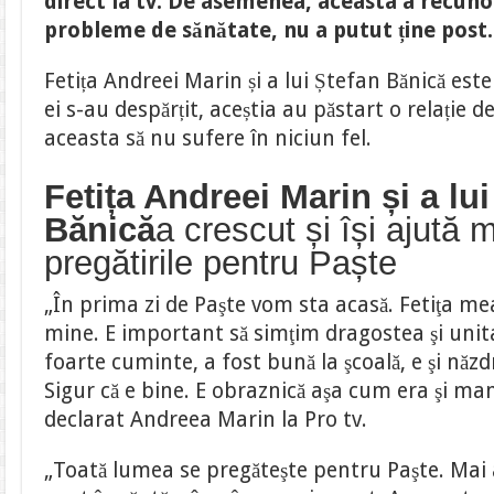
direct la tv. De asemenea, aceasta a recuno
Ștefan
Bănică
probleme de sănătate, nu a putut ține post.
va
petrece
Paștele
Fetița Andreei Marin și a lui Ștefan Bănică este
cu
ambii
ei s-au despărțit, aceștia au păstart o relație d
părinți
aceasta să nu sufere în niciun fel.
Fetița Andreei Marin și a lu
Bănică
a crescut și își ajută
pregătirile pentru Paște
„În prima zi de Paşte vom sta acasă. Fetiţa mea va
mine. E important să simţim dragostea şi unita
foarte cuminte, a fost bună la şcoală, e şi năzd
Sigur că e bine. E obraznică aşa cum era şi ma
declarat Andreea Marin la Pro tv.
„Toată lumea se pregăteşte pentru Paşte. Mai