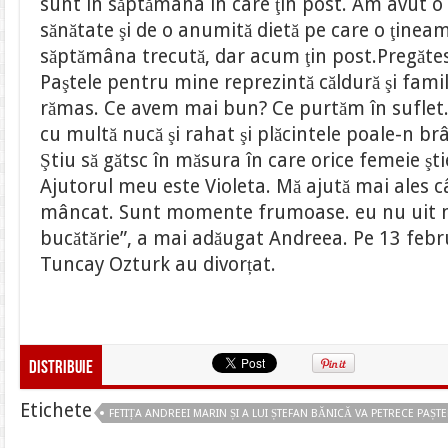
sunt în săptămâna în care ţin post. Am avut o
sănătate şi de o anumită dietă pe care o ţine
săptămâna trecută, dar acum ţin post.Pregătesc
Paştele pentru mine reprezintă căldură şi famil
rămas. Ce avem mai bun? Ce purtăm în suflet
cu multă nucă şi rahat şi plăcintele poale-n brâ
Ştiu să gătsc în măsura în care orice femeie şti
Ajutorul meu este Violeta. Mă ajută mai ales 
mâncat. Sunt momente frumoase. eu nu uit
bucătărie”, a mai adăugat Andreea. Pe 13 febr
Tuncay Ozturk au divorțat.
Distribuie
Etichete
FETIȚA ANDREEI MARIN ȘI A LUI ȘTEFAN BĂNICĂ VA PETRECE PAȘTE