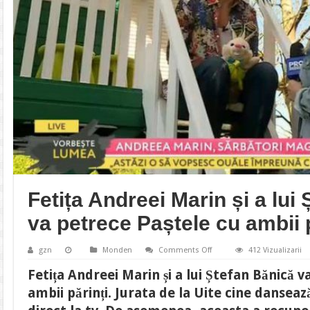
Fetița Andreei Marin și a lui
va petrece Paștele cu ambii p
on
gzn
Monden
Comments Off
412 Vizualizarii
Fetița
Andreei
Fetița Andreei Marin și a lui Ștefan Bănică v
Marin
și
ambii părinți. Jurata de la Uite cine danseaz
a
lui