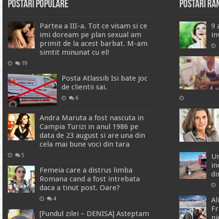
Postari Populare
Postari R
Partea a III-a. Tot ce visam si ce
9 
imi doream pe plan sexual am
in
primit de la acest barbat. M-am
simtit minunat cu el!
19
Posta Atlassib Isi bate joc
de clientii sai.
6
Andra Maruta a fost nascuta in
Campia Turizi in anul 1986 pe
data de 23 august si are una din
cela mai bune voci din tara
Un
5
in
Femeia care a distrus limba
di
Romana cand a fost intrebata
daca a tinut post. Oare?
Al
4
Fr
[Fundul zilei – DENISA] Asteptam
ni