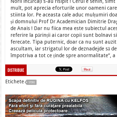
Norii încărcați s-au risipit ! Cerul e senin, simt
mult, pot aprecia eforturile unor oameni care
stiinta lor. Pe aceasta cale aduc mulțumiri 
și domnului Prof Dr Academician Dimitrie Drag
de Anais ! Dar nu fiica mea este subiectul aces
referire la părinții ai caror copii sunt bolnavi s
ferecate. Tipa puternic, doar ca nu sunt auziti 
ascultam, iar strigatul lor de deznadejde să d
împotriva a tot ce ținde spre anormalitate”, 
Distribuie
Etichete
STIRI