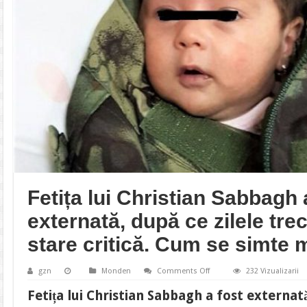
Fetița lui Christian Sabbagh 
externată, după ce zilele trec
stare critică. Cum se simte 
on
gzn
Monden
Comments Off
232 Vizualizarii
Fetița
lui
Fetița lui Christian Sabbagh a fost externat
Christian
Sabbagh