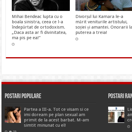
Mihai Bendeac lupta cu o
Divorțul lui Kamara le-a
boala sinistra, ceea ce l-a
mărit veniturile artistului,
îndepărtat de ortodoxism.
soției și amantei. Onorarii l
„Daca asta ar fi divinitatea,
puterea a treia!
ma pis pe ea!”
Postari Populare
Postari R
Partea a III-a. Tot ce visam si ce
Li
imi doream pe plan sexual am
am
primit de la acest barbat. M-am
cr
simtit minunat cu el!
19