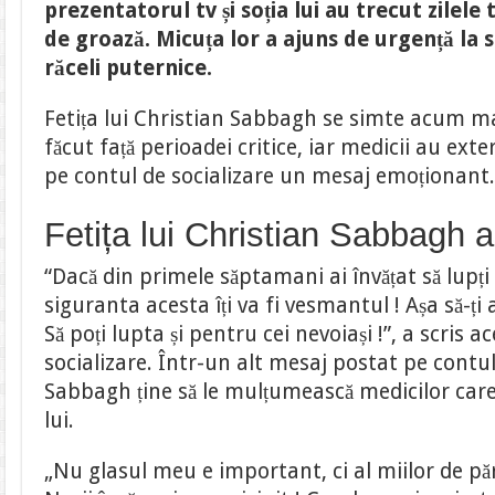
prezentatorul tv și soția lui au trecut zile
a
fost
de groază. Micuța lor a ajuns de urgență la 
externată,
după
răceli puternice.
ce
zilele
trecute
Fetița lui Christian Sabbagh se simte acum ma
s-
a
făcut față perioadei critice, iar medicii au exte
aflat
în
pe contul de socializare un mesaj emoționant
stare
critică.
Cum
se
Fetița lui Christian Sabbagh 
simte
micuța
“Dacă din primele săptamani ai învățat să lupți ș
siguranta acesta îți va fi vesmantul ! Așa să-ț
Să poți lupta și pentru cei nevoiași !”, a scris 
socializare. Într-un alt mesaj postat pe contu
Sabbagh ține să le mulțumească medicilor care 
lui.
„Nu glasul meu e important, ci al miilor de păr