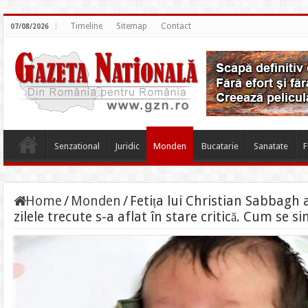
Timeline
Sitemap
Contact
07/08/2026
Senzational
Juridic
Monden
Bucatarie
Sanatate
F
Home
/
Monden
/
Fetița lui Christian Sabbagh 
zilele trecute s-a aflat în stare critică. Cum se s