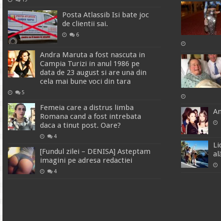
Posta Atlassib Isi bate joc
de clientii sai.
6
Andra Maruta a fost nascuta in
Campia Turizi in anul 1986 pe
data de 23 august si are una din
cela mai bune voci din tara
5
Femeia care a distrus limba
An
Romana cand a fost intrebata
daca a tinut post. Oare?
4
Li
[Fundul zilei – DENISA] Asteptam
al
imagini pe adresa redactiei
4