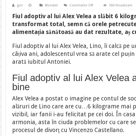
on
gzn
Monden
Comments Off
360 Vizualizarii
Fiul
adoptiv
Fiul adoptiv al lui Alex Velea a slăbit 6 kilog
al
lui
transformat total, semn că orele petrecute 
Alex
Velea
alimentația sănătoasă au dat rezultate, aș cum
a
slăbit
6
Fiul adoptiv al lui Alex Velea, Lino, îi calcă pe 
kilograme
în
câțiva ani, adolescentul vrea să arate cel puțin
7
zile.
arată iubitul Antoniei.
Cum
arată
Lino
acum
Fiul adoptiv al lui Alex Velea
bine
Alex Velea a postat o imagine pe contul de soc
alăruri de Lino care are cu…6 kilograme mai p
vizibil, iar fanii i-au felicitat pe cei doi. În c
armonia, asta în ciuda problemelor cu care s
procesul de divorţ cu Vincenzo Castellano.