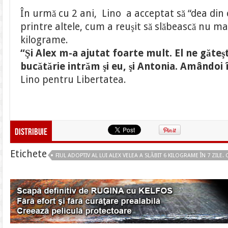
În urmă cu 2 ani, Lino a acceptat să “dea din c
printre altele, cum a reuşit să slăbească nu ma
kilograme.
“Şi Alex m-a ajutat foarte mult. El ne găteş
bucătărie intrăm şi eu, şi Antonia. Amândoi 
Lino pentru Libertatea.
Distribuie
Etichete
FIUL ADOPTIV AL LUI ALEX VELEA A SLĂBIT 6 KILOGRAME ÎN 7 ZIL