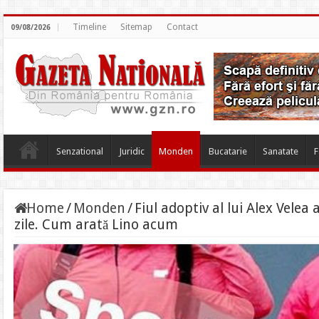
Timeline
Sitemap
Contact
09/08/2026
Senzational
Juridic
Monden
Bucatarie
Sanatate
F
Home
/
Monden
/
Fiul adoptiv al lui Alex Velea 
zile. Cum arată Lino acum