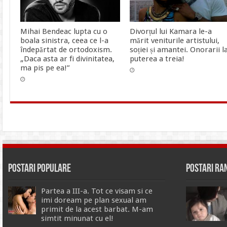
Mihai Bendeac lupta cu o
Divorțul lui Kamara le-a
boala sinistra, ceea ce l-a
mărit veniturile artistului,
îndepărtat de ortodoxism.
soției și amantei. Onorarii l
„Daca asta ar fi divinitatea,
puterea a treia!
ma pis pe ea!”
Postari Populare
Postari R
Partea a III-a. Tot ce visam si ce
imi doream pe plan sexual am
primit de la acest barbat. M-am
simtit minunat cu el!