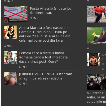
19
Posta Atlassib Isi bate joc
de clientii sai.
6
Andra Maruta a fost nascuta in
Campia Turizi in anul 1986 pe
data de 23 august si are una din
cela mai bune voci din tara
5
Femeia care a distrus limba
Ri
Romana cand a fost intrebata
Bi
daca a tinut post. Oare?
im
4
[Fundul zilei – DENISA] Asteptam
imagini pe adresa redactiei
4
au intrat c
Aulas, la un
cu porțile î