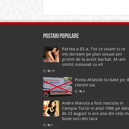
Postari Populare
Partea a III-a. Tot ce visam si ce
imi doream pe plan sexual am
primit de la acest barbat. M-am
simtit minunat cu el!
19
Posta Atlassib Isi bate joc 
clientii sai.
6
Andra Maruta a fost nascuta in
Campia Turizi in anul 1986 pe dat
de 23 august si are una din cela m
bune voci din tara
5