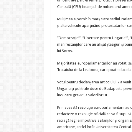
uri centrate pe trei teme: protecţia presei lib
Centrală (CEU) finanţată de miliardarul ame
Mulţimea a pornit în marş către sediul Parlame
şi alte vehicule aparţinând protestatarilor c
”Democraţie!”, ”Libertate pentru Ungaria!”, ”L
manifestanților care au afișat șteaguri și ban
lui Soros.
Majoritatea europarlamentarilor au votat, săp
Tratatului de la Lisabona, care poate duce la
Votul pentru declanșarea articolului 7 a venit
Ungaria și politicile duse de Budapesta privi
încălcare gravă”, a valorilor UE.
Prin această rezoluție europarlamentarii au ceru
redacteze o rezoluţie oficială ce va fi supus
retragă legile împotriva azilanţilor şi organi
americane, astfel încât Universitatea Central