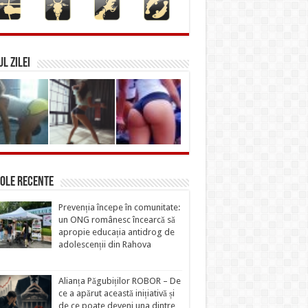
L ZILEI
ole recente
Prevenția începe în comunitate:
un ONG românesc încearcă să
apropie educația antidrog de
adolescenții din Rahova
Alianța Păgubiților ROBOR – De
ce a apărut această inițiativă și
de ce poate deveni una dintre