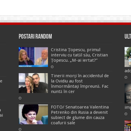
Postari Random
Ul
Cristina Țopescu, primul
interviu cu tatăl său, Cristian
Țopescu. „M-ai iertat?”
ado
Tinerii morţi în accidentul de
de
la Ovidiu au fost
înmormântaţi împreună. Fac
nuntă în cer
FOTO/ Senatoarea Valentina
imp
a
Petrenko din Rusia a devenit
ai
subiect de glume din cauza
coafurii sale