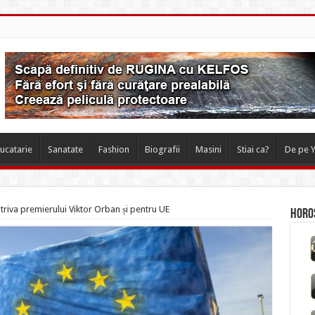
ucatarie
Sanatate
Fashion
Biografii
Masini
Stiai ca?
De pe 
riva premierului Viktor Orban și pentru UE
Horos