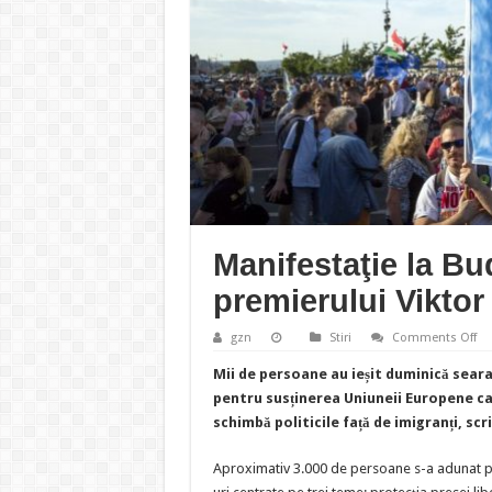
Manifestaţie la B
premierului Viktor
on
gzn
Stiri
Comments Off
Man
la
Mii de persoane au ieșit duminică seara
Bu
îm
pentru susținerea Uniuneii Europene ca
pr
schimbă politicile față de imigranți, scr
Vik
Or
și
pe
Aproximativ 3.000 de persoane s-a adunat pe 
UE