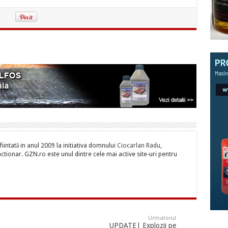
iintată in anul 2009 la initiativa domnului
Ciocarlan Radu
,
tionar. GZN.ro este unul dintre cele mai active site-uri pentru
Urmatorul
UPDATE| Explozii pe