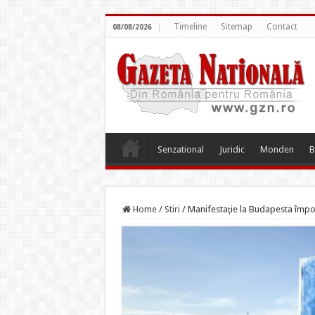
Timeline
Sitemap
Contact
08/08/2026
Senzational
Juridic
Monden
B
Home
/
Stiri
/
Manifestaţie la Budapesta împot