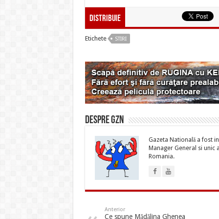
Distribuie
Etichete
STIRI
Despre gzn
Gazeta Natională a fost inf
Manager General si unic ac
Romania.
Anterior
Ce spune Mădălina Ghenea