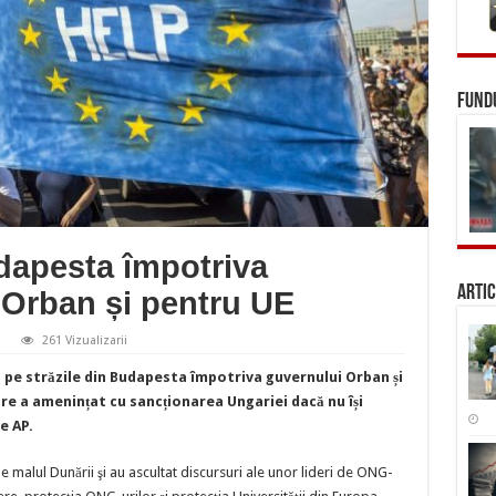
FUNDU
udapesta împotriva
Artic
 Orban și pentru UE
261 Vizualizarii
ifestaţie
 pe străzile din Budapesta împotriva guvernului Orban și
dapesta
potriva
re a amenințat cu sancționarea Ungariei dacă nu își
emierului
ie AP.
tor
ban
ntru
malul Dunării şi au ascultat discursuri ale unor lideri de ONG-