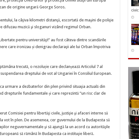
ere, protecţia ONG-urilor şi protecţia Universităţii din Europa
rican de origine ungară George Soros.
civi
ntului, la câţiva kilometri distanţă, escortată de maşini de poliţie
are difuzau muzică şi sloganuri vizând regimul Orban.
ibertate pentru universităţi!” au fost câteva dintre scandările
nere care ironizau și denigrau declaraţii ale lui Orban împotriva
tămâna trecută, o rezoluție care declanșează Articolul 7 al
 suspendarea dreptului de vot al Ungariei în Consiliul European.
 ca urmare a dezbaterlor din plen privind situaţia actuală din
nd drepturile fundamentale și care reprezintă ”un risc clar de
t Comisiei pentru libertăţi civile, justiţie şi afaceri interne să
ă la vot în plen. De asemenea, cer guvernului de la Budapesta să
zaţiilor neguvernamentale şi să ajungă la un acord cu autorităţile
 Europeană să rămână în Budapesta ca instituţie liberă.