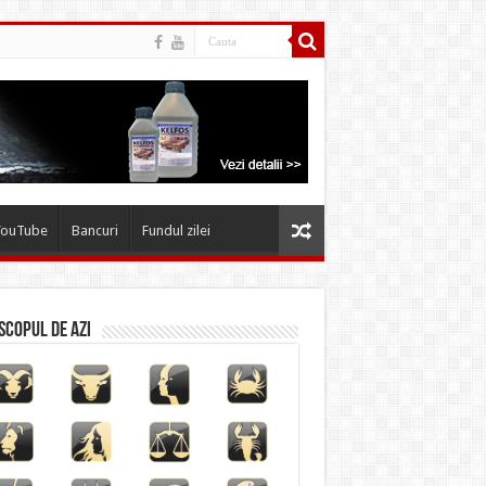
YouTube
Bancuri
Fundul zilei
copul de azi