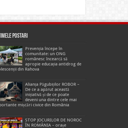
timele Postari
Prevenția începe în
comunitate: un ONG
românesc încearcă să
apropie educația antidrog de
lescenții din Rahova
Alianța Păgubiților ROBOR –
De ce a apărut această
inițiativă și de ce poate
deveni una dintre cele mai
ortante mișcări civice din România
STOP JOCURILOR DE NOROC
ÎN ROMÂNIA – orașe