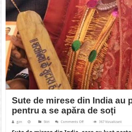
Sute de mirese din India au p
pentru a se apăra de soți
on
gzn
Stiri
Comments Off
367 Vizualizarii
Sute
de