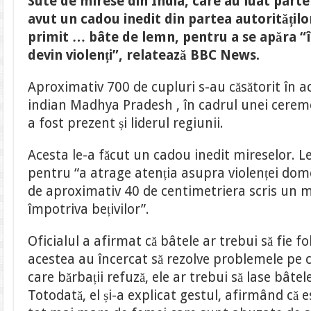
Sute de mirese din India, care au luat parte
mirese
din
avut un cadou inedit din partea autoritățilo
India
au
primit … bâte de lemn, pentru a se apăra “în 
primit
bâte
devin violenți”, relatează BBC News.
pentru
a
se
Aproximativ 700 de cupluri s-au căsătorit în ac
apăra
de
indian Madhya Pradesh , în cadrul unei ceremo
soți
a fost prezent și liderul regiunii.
Acesta le-a făcut un cadou inedit mireselor. L
pentru “a atrage atenția asupra violenței dome
de aproximativ 40 de centimetriera scris un m
împotriva bețivilor”.
Oficialul a afirmat că bâtele ar trebui să fie f
acestea au încercat să rezolve problemele pe c
care bărbații refuză, ele ar trebui să lase bâtel
Totodată, el și-a explicat gestul, afirmând că 