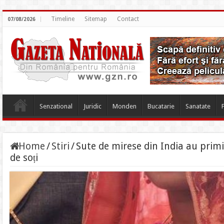
Timeline
Sitemap
Contact
07/08/2026
Senzational
Juridic
Monden
Bucatarie
Sanatate
Home
/
Stiri
/
Sute de mirese din India au prim
de soți