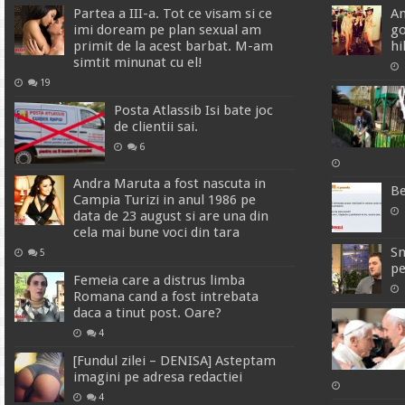
Partea a III-a. Tot ce visam si ce
An
imi doream pe plan sexual am
go
primit de la acest barbat. M-am
hi
simtit minunat cu el!
19
Posta Atlassib Isi bate joc
de clientii sai.
6
Andra Maruta a fost nascuta in
Be
Campia Turizi in anul 1986 pe
data de 23 august si are una din
cela mai bune voci din tara
Sm
5
pe
Femeia care a distrus limba
Romana cand a fost intrebata
daca a tinut post. Oare?
4
[Fundul zilei – DENISA] Asteptam
imagini pe adresa redactiei
4