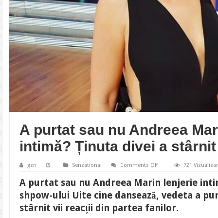
A purtat sau nu Andreea Mari
intimă? Ținuta divei a stârni
on
gzn
Senzational
Comments Off
721 Vizualizar
A
purtat
A purtat sau nu Andreea Marin lenjerie inti
sau
nu
shpow-ului Uite cine dansează, vedeta a pur
Andreea
Marin
stârnit vii reacții din partea fanilor.
lenjerie
intimă?