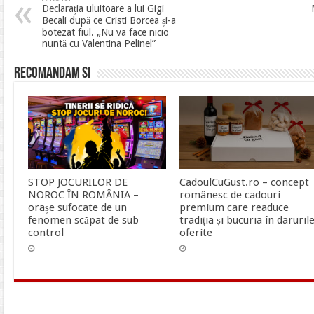
Declarația uluitoare a lui Gigi
Becali după ce Cristi Borcea și-a
botezat fiul. „Nu va face nicio
nuntă cu Valentina Pelinel”
Recomandam si
STOP JOCURILOR DE
CadoulCuGust.ro – concept
NOROC ÎN ROMÂNIA –
românesc de cadouri
orașe sufocate de un
premium care readuce
fenomen scăpat de sub
tradiția și bucuria în daruril
control
oferite