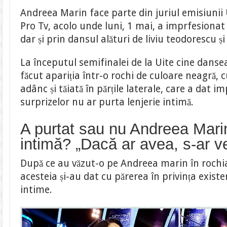
Ținuta
Andreea Marin face parte din juriul emisiunii 
divei
a
Pro Tv, acolo unde luni, 1 mai, a imprfesionat 
stârnit
controverse
dar și prin dansul alături de liviu teodorescu ș
La începutul semifinalei de la Uite cine danse
făcut apariția într-o rochi de culoare neagră, 
adânc și tăiată în părțile laterale, care a dat i
surprizelor nu ar purta lenjerie intimă.
A purtat sau nu Andreea Marin
intimă? „Dacă ar avea, s-ar v
După ce au văzut-o pe Andreea marin în rochia
acesteia și-au dat cu părerea în privința existen
intime.