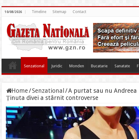
Timeline
Sitemap
Contact
10/08/2026
Senzational
Juridic
Monden
Bucatarie
Sanatate
F
Home
/
Senzational
/
A purtat sau nu Andreea M
Ținuta divei a stârnit controverse