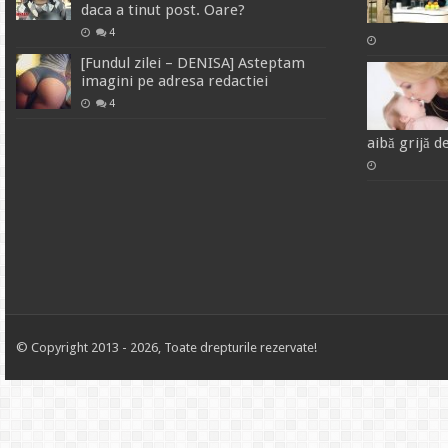
daca a tinut post. Oare?
4
[Fundul zilei – DENISA] Asteptam
imagini pe adresa redactiei
4
aibă grijă de
© Copyright 2013 - 2026, Toate drepturile rezervate!