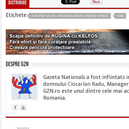
Distribuie
Etichete
A PURTAT SAU NU ANDREEA MARIN LENJERIE INTIMĂ?
STIRI
Despre gzn
Gazeta Natională a fost infiintată i
domnului
Ciocarlan Radu
, Manager 
GZN.ro este unul dintre cele mai ac
Romania.
Anterior