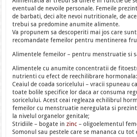
Alimentatia ar trebui sa difere in functie de se
eventual de nevoile personale. Femeile prezin
de barbati, deci alte nevoi nutritionale, de ac
trebui sa predomine anumite alimente.
Va propunem sa descoperiti mai jos care sunt
recomandate femeilor pentru mentinerea frum
Alimentele femeilor – pentru menstruatie si 
Alimentele cu anumite concentratii de fitoes
nutrienti cu efect de reechilibrare hormonala
Ceaiul de coada soricelului – vracii spuneau ca
toate bolile specifice lor daca ar consuma reg
soricelului. Acest ceai regleaza echilibrul hor
femeilor cu menstruatie neregulata si prezin
la nivelul organelor genitale;
Stridiile – bogate in
zinc
– oligoelementul feme
Somonul sau pestele care se mananca cu tot c