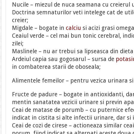
Nucile – miezul de nuca seamana cu creierul u
Doctrina semnaturilor veti intelege cat de uti
creier;
Migdale – bogate in
calciu
si acizi grasi omega
Ceaiul verde – cel mai bun tonic cerebral, ind
zilei;
Maslinele – nu ar trebui sa lipseasca din dieta
Ardeiul capia sau gogosarul – sursa de
potasi
in combaterea starii de oboseala;
Alimentele femeilor – pentru vezica urinara si
Fructe de padure – bogate in antioxidanti, dar 
mentin sanatatea vezicii urinare si previn apari
Ceai de matase de porumb – cu puternice efec
indicat in cistita si alte infectii urinare, dar si 
Ceai de cozi de cirese – actioneaza similar ce
porum, fiind indicat sa alternati aceste doua 