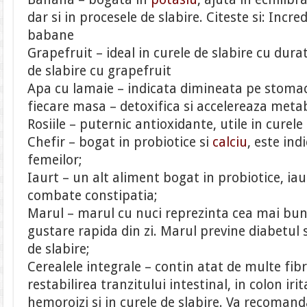
dar si in procesele de slabire. Citeste si: Incre
babane
Grapefruit – ideal in curele de slabire cu dura
de slabire cu grapefruit
Apa cu lamaie – indicata dimineata pe stomacu
fiecare masa – detoxifica si accelereaza meta
Rosiile – puternic antioxidante, utile in curele 
Chefir – bogat in probiotice si
calciu
, este ind
femeilor;
Iaurt – un alt aliment bogat in probiotice, ia
combate constipatia;
Marul – marul cu nuci reprezinta cea mai bun
gustare rapida din zi. Marul previne diabetul 
de slabire;
Cerealele integrale – contin atat de multe fibr
restabilirea tranzitului intestinal, in colon irit
hemoroizi si in curele de slabire. Va recomand