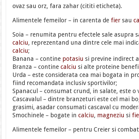
ovaz sau orz, fara zahar (cititi eticheta).
Alimentele femeilor – in carenta de
fier
sau
ca
Soia – renumita pentru efectele sale asupra s
calciu
, reprezentand una dintre cele mai indic
calciu
;
Banana – contine
potasiu
si previne indirect 
Branza – contine
calciu
si alte proteine benef
Urda – este considerata cea mai bogata in pro
fiind recomandata inclusiv sportivilor;
Spanacul – consumat crund, in salate, este o 
Cascavalul – dintre branzeturi este cel mai b
grasimi, asadar consumati cascaval cu moder
Smochinele – bogate in
calciu
,
magneziu
si
fi
Alimentele femeilor – pentru Creier si combat