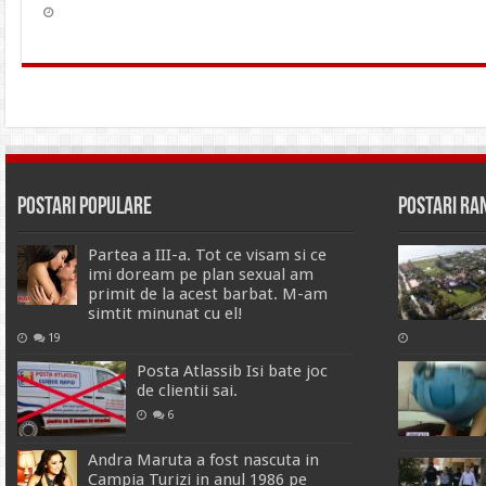
Postari Populare
Postari R
Partea a III-a. Tot ce visam si ce
imi doream pe plan sexual am
primit de la acest barbat. M-am
simtit minunat cu el!
19
Posta Atlassib Isi bate joc
de clientii sai.
6
Andra Maruta a fost nascuta in
Campia Turizi in anul 1986 pe