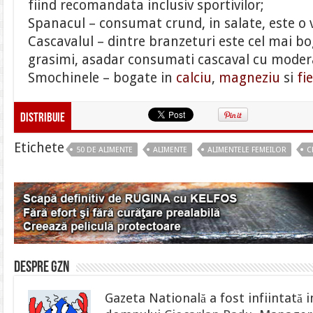
fiind recomandata inclusiv sportivilor;
Spanacul – consumat crund, in salate, este o 
Cascavalul – dintre branzeturi este cel mai b
grasimi, asadar consumati cascaval cu moder
Smochinele – bogate in
calciu
,
magneziu
si
fi
Distribuie
Etichete
50 DE ALIMENTE
ALIMENTE
ALIMENTELE FEMEILOR
C
Despre gzn
Gazeta Natională a fost infiintată i