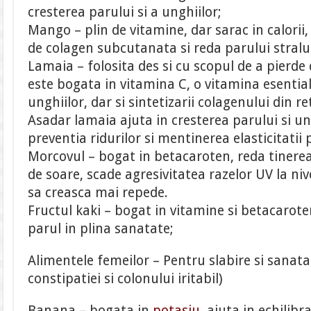
cresterea parului si a unghiilor;
Mango – plin de vitamine, dar sarac in calorii,
de colagen subcutanata si reda parului stralu
Lamaia – folosita des si cu scopul de a pierde
este bogata in vitamina C, o vitamina esentiala
unghiilor, dar si sintetizarii colagenului din 
Asadar lamaia ajuta in cresterea parului si ung
preventia ridurilor si mentinerea elasticitatii pi
Morcovul – bogat in betacaroten, reda tinerea p
de soare, scade agresivitatea razelor UV la nive
sa creasca mai repede.
Fructul kaki – bogat in vitamine si betacarote
parul in plina sanatate;
Alimentele femeilor – Pentru slabire si sanata
constipatiei si colonului iritabil)
Banana – bogata in
potasiu
, ajuta in echilibr