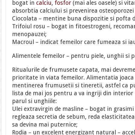
bogat in
calciu
,
fosfor
(mai ales oasele) si vit
absorbtia calciului si prevenirea osteoporoze
Ciocolata – mentine buna dispozitie si pofta 
Trifoiul rosu – bogat in fitoestrogeni, recom
menopauzei;
Macroul – indicat femeilor care fumeaza si ia
Alimentele femeilor – pentru piele, unghii si 
Ritualurile de frumusete capata, mai devreme
prioritate in viata femeilor. Alimentatia joac
mentinerea frumusetii si tineretii, astfel ca p
lista de mai jos pentru a va ingriji din interior
parul si unghiile:
Ulei extravirgin de masline – bogat in grasimi
regleaza secretia de sebum, reda elasticitatea p
sa devina mai puternice;
Rodia – un excelent energizant natural – acc