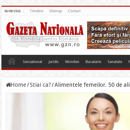
Timeline
Sitemap
Contact
06/08/2026
Senzational
Juridic
Monden
Bucatarie
Sanatate
Home
/
Stiai ca?
/
Alimentele femeilor. 50 de a