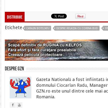
Distribuie
Etichete
CATALIN BOTEZATU
DESPRE RELAȚIA CU CORINA BUD
ST
Despre gzn
Gazeta Natională a fost infiintată i
domnului
Ciocarlan Radu
, Manager 
GZN.ro este unul dintre cele mai ac
Romania.