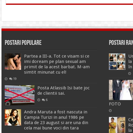
Postari Populare
Postari R
Partea a III-a. Tot ce visam si ce
Un
imi doream pe plan sexual am
la
primit de la acest barbat. M-am
în
simtit minunat cu el!
19
Posta Atlassib Isi bate joc
de clientii sai.
6
FOTO
Andra Maruta a fost nascuta in
Campia Turizi in anul 1986 pe
Ce
data de 23 august si are una din
Ro
cela mai bune voci din tara
la