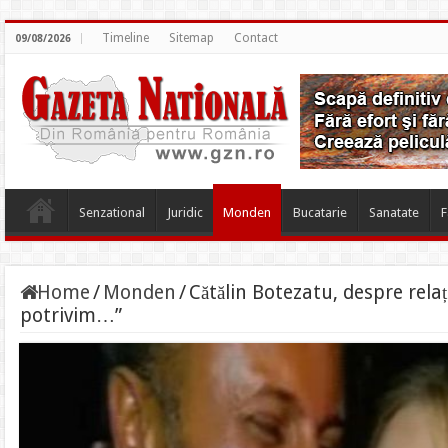
Timeline
Sitemap
Contact
09/08/2026
Senzational
Juridic
Monden
Bucatarie
Sanatate
F
Home
/
Monden
/
Cătălin Botezatu, despre relaț
potrivim…”