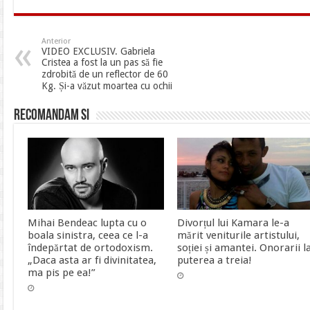
Anterior
VIDEO EXCLUSIV. Gabriela
Cristea a fost la un pas să fie
zdrobită de un reflector de 60
Kg. Și-a văzut moartea cu ochii
Recomandam si
Mihai Bendeac lupta cu o
Divorțul lui Kamara le-a
boala sinistra, ceea ce l-a
mărit veniturile artistului,
îndepărtat de ortodoxism.
soției și amantei. Onorarii l
„Daca asta ar fi divinitatea,
puterea a treia!
ma pis pe ea!”