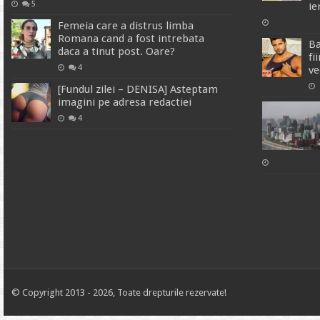
5
ie
Femeia care a distrus limba
Romana cand a fost intrebata
Ba
daca a tinut post. Oare?
fi
4
ve
[Fundul zilei – DENISA] Asteptam
imagini pe adresa redactiei
4
© Copyright 2013 - 2026, Toate drepturile rezervate!