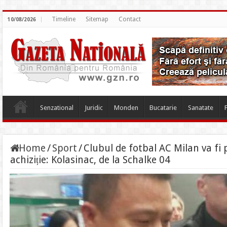
Timeline
Sitemap
Contact
10/08/2026
Senzational
Juridic
Monden
Bucatarie
Sanatate
Home
/
Sport
/
Clubul de fotbal AC Milan va fi 
achiziție: Kolasinac, de la Schalke 04