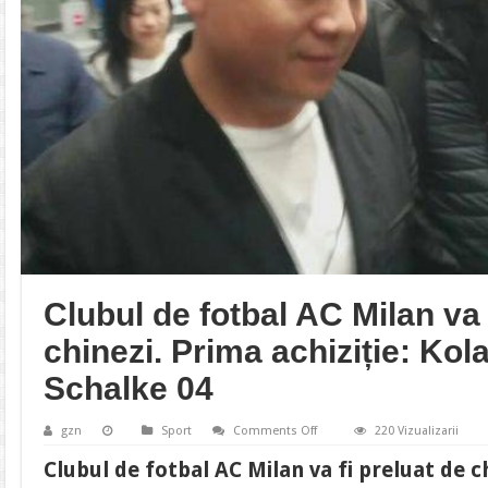
Clubul de fotbal AC Milan va 
chinezi. Prima achiziție: Kol
Schalke 04
on
gzn
Sport
Comments Off
220 Vizualizarii
Clubul
de
Clubul de fotbal AC Milan va fi preluat de ch
fotbal
AC