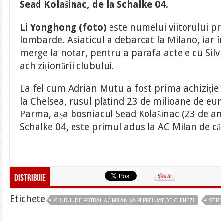
Sead Kolašinac, de la Schalke 04.
Milan
va
fi
Li Yonghong (foto)
este numelui viitorului pr
preluat
de
lombarde. Asiaticul a debarcat la Milano, iar în
chinezi.
Prima
merge la notar, pentru a parafa actele cu Silvi
achiziție:
Kolasinac,
achiziționării clubului.
de
la
Schalke
04
La fel cum Adrian Mutu a fost prima achiziți
la Chelsea, rusul plătind 23 de milioane de eur
Parma, așa bosniacul Sead Kolašinac (23 de ani
Schalke 04, este primul adus la AC Milan de c
Distribuie
Etichete
CLUBUL DE FOTBAL AC MILAN VA FI PRELUAT DE CHINEZI
STIRI