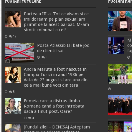
Postari Populare
Postari R
Partea a III-a. Tot ce visam si ce
imi doream pe plan sexual am
primit de la acest barbat. M-am
simtit minunat cu el!
19
Mi
Posta Atlassib Isi bate joc
co
de clientii sai.
fa
6
Andra Maruta a fost nascuta in
Campia Turizi in anul 1986 pe
data de 23 august si are una din
cela mai bune voci din tara
5
Femeia care a distrus limba
Romana cand a fost intrebata
daca a tinut post. Oare?
4
[Fundul zilei – DENISA] Asteptam