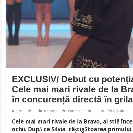
EXCLUSIV/ Debut cu potenția
Cele mai mari rivale de la Brav
în concurență directă în gril
on
gzn
Monden
Comments Off
266 Vizualizarii
EXCLUSIV/
Debut
Cele mai mari rivale de la Bravo, ai stil! înce
cu
potențial
ochii. După ce Silvia, câștigătoarea primului
exploziv!