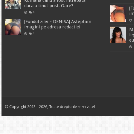
Romana cand a fost intrebata
daca a tinut post. Oare?
[F
4
im
[Fundul zilei – DENISA] Asteptam
imagini pe adresa redactiei
Ma
4
le
eu
© Copyright 2013 - 2026, Toate drepturile rezervate!