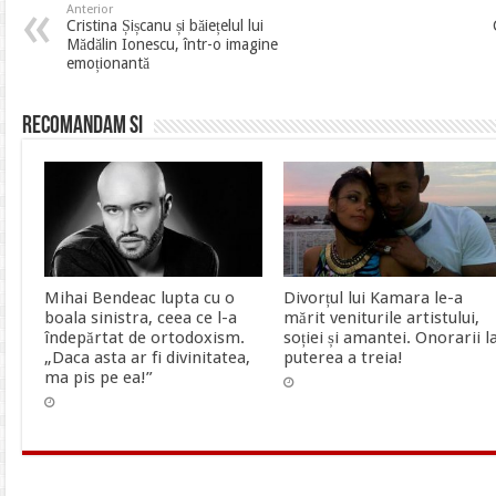
Anterior
Cristina Șișcanu și băiețelul lui
Mădălin Ionescu, într-o imagine
emoționantă
Recomandam si
Mihai Bendeac lupta cu o
Divorțul lui Kamara le-a
boala sinistra, ceea ce l-a
mărit veniturile artistului,
îndepărtat de ortodoxism.
soției și amantei. Onorarii l
„Daca asta ar fi divinitatea,
puterea a treia!
ma pis pe ea!”