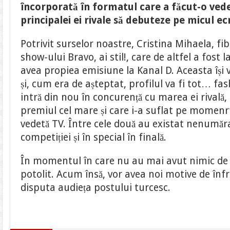
Cele
încorporată în formatul care a făcut-o vede
mai
mari
principalei ei rivale să debuteze pe micul ec
rivale
de
la
Potrivit surselor noastre, Cristina Mihaela, fi
Bravo,
ai
show-ului Bravo, ai stil!, care de altfel a fost l
stil!
intra
avea propiea emisiune la Kanal D. Aceasta își
în
concurență
și, cum era de așteptat, profilul va fi tot… fas
directă
în
intră din nou în concurență cu marea ei rivală, S
grila
Kanal
premiul cel mare și care i-a suflat pe momenr
D
vedetă TV. Între cele două au existat nenumăra
competiției și în special în finală.
În momentul în care nu au mai avut nimic de î
potolit. Acum însă, vor avea noi motive de înfr
disputa audieța postului turcesc.