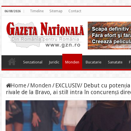
Timeline
Sitemap
Contact
06/08/2026
Senzational
Juridic
Monden
Bucatarie
Sanatate
F
Home
/
Monden
/
EXCLUSIV/ Debut cu potențial
rivale de la Bravo, ai stil! intra în concurență dir