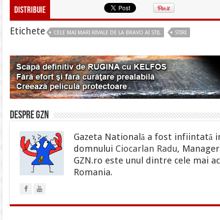
Distribuie
Etichete
CELE MAI MARI RIVALE DE LA BRAVO AI STIL
STIRI
Despre gzn
Gazeta Natională a fost infiintată i
domnului
Ciocarlan Radu
, Manager 
GZN.ro este unul dintre cele mai ac
Romania.