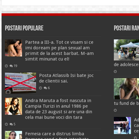
Postari Populare
Postari R
Partea a III-a. Tot ce visam si ce
imi doream pe plan sexual am
primit de la acest barbat. M-am
simtit minunat cu el!
de adolesce
19
Posta Atlassib Isi bate joc
de clientii sai.
6
Andra Maruta a fost nascuta in
tu fund de 
Campia Turizi in anul 1986 pe
data de 23 august si are una din
cela mai bune voci din tara
Ad
5
ca
ce
Femeia care a distrus limba